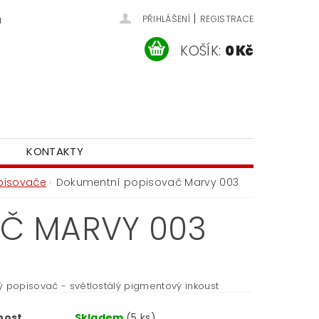
|
u
PŘIHLÁŠENÍ
REGISTRACE
KOŠÍK:
0 Kč
KONTAKTY
pisovače
Dokumentní popisovač Marvy 003
Č MARVY 003
ý popisovač - světlostálý pigmentový inkoust
nost
Skladem
(5 ks)