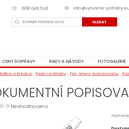
info@vytvarne-potreby.e
608 046 543
CENY DOPRAVY
RADY A NÁVODY
FOTOGALERIE
Malba a kresba
Psací potřeby
Fixy, linery, popisovače
Po
KUMENTNÍ POPISOVA
Neohodnoceno
Technick
Dostup