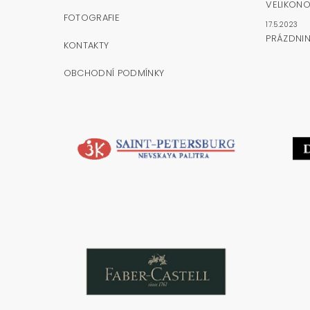
VELIKONO
FOTOGRAFIE
17.5.2023
PRÁZDNI
KONTAKTY
OBCHODNÍ PODMÍNKY