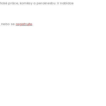
afické práce, komiksy a perokresbu. V nabídce
e
nebo se
registrujte
.