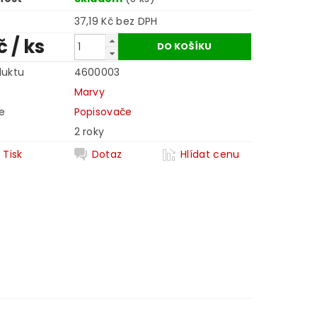
37,19 Kč bez DPH
Kč
/ ks
duktu
4600003
Marvy
e
Popisovače
2 roky
Tisk
Dotaz
Hlídat cenu