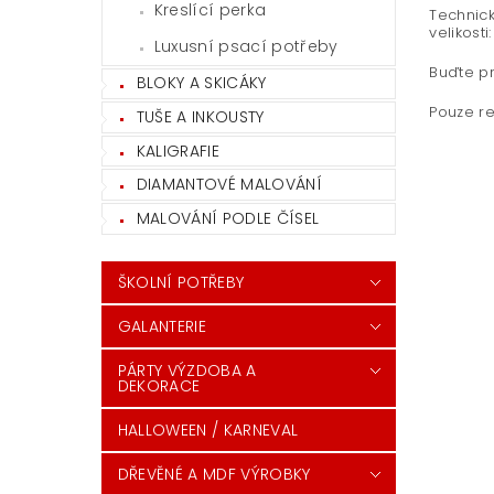
Kreslící perka
Technick
velikosti:
Luxusní psací potřeby
Buďte pr
BLOKY A SKICÁKY
Pouze re
TUŠE A INKOUSTY
KALIGRAFIE
DIAMANTOVÉ MALOVÁNÍ
MALOVÁNÍ PODLE ČÍSEL
ŠKOLNÍ POTŘEBY
GALANTERIE
PÁRTY VÝZDOBA A
DEKORACE
HALLOWEEN / KARNEVAL
DŘEVĚNÉ A MDF VÝROBKY