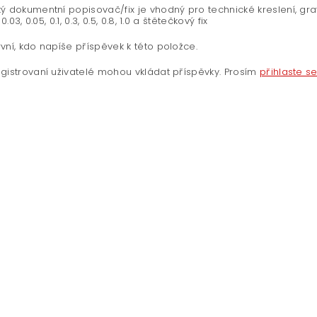
ý dokumentní popisovač/fix je vhodný pro technické kreslení, gr
 0.03, 0.05, 0.1, 0.3, 0.5, 0.8, 1.0 a štětečkový fix
vní, kdo napíše příspěvek k této položce.
gistrovaní uživatelé mohou vkládat příspěvky. Prosím
přihlaste s