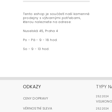
Tento eshop je součástí naší kamenné
prodejny s výtvarnými potřebami,
kterou naleznete na adrese:
Nuselská 45, Praha 4
Po - Pá - 9 - 18 hod.
So - 9 - 13 hod.
ODKAZY
TYPY N
25.2.2024
CENY DOPRAVY
VELIKON
VĚRNOSTNÍ SLEVA
25.2.2024