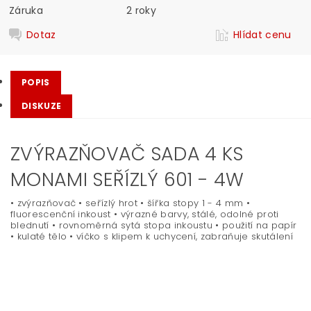
Záruka
2 roky
Dotaz
Hlídat cenu
POPIS
DISKUZE
ZVÝRAZŇOVAČ SADA 4 KS
MONAMI SEŘÍZLÝ 601 - 4W
• zvýrazňovač • seřízlý hrot • šířka stopy 1 - 4 mm •
fluorescenční inkoust • výrazné barvy, stálé, odolné proti
blednutí • rovnoměrná sytá stopa inkoustu • použití na papír
• kulaté tělo • víčko s klipem k uchycení, zabraňuje skutálení