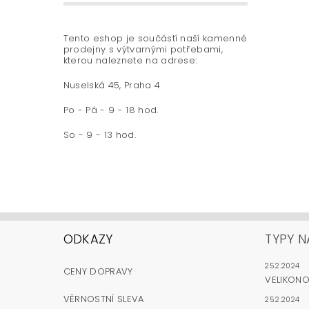
Tento eshop je součástí naší kamenné
prodejny s výtvarnými potřebami,
kterou naleznete na adrese:
Nuselská 45, Praha 4
Po - Pá - 9 - 18 hod.
So - 9 - 13 hod.
ODKAZY
TYPY N
25.2.2024
CENY DOPRAVY
VELIKON
VĚRNOSTNÍ SLEVA
25.2.2024