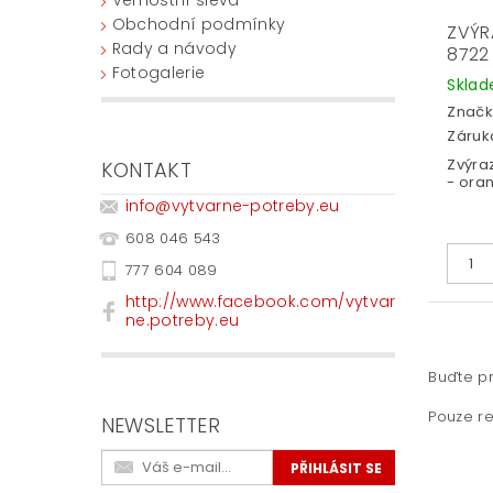
Obchodní podmínky
ZVÝR
Rady a návody
8722
Fotogalerie
Skla
Značk
Záruka
Zvýra
KONTAKT
- ora
info
@
vytvarne-potreby.eu
608 046 543
777 604 089
http://www.facebook.com/vytvar
ne.potreby.eu
Buďte pr
Pouze re
NEWSLETTER