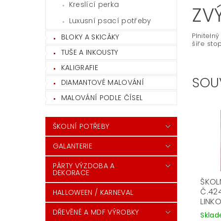
Kreslící perka
ZV
Luxusní psací potřeby
Plniteln
BLOKY A SKICÁKY
šíře sto
TUŠE A INKOUSTY
KALIGRAFIE
SOU
DIAMANTOVÉ MALOVÁNÍ
MALOVÁNÍ PODLE ČÍSEL
ŠKOLNÍ POTŘEBY
GALANTERIE
PÁRTY VÝZDOBA A
DEKORACE
ŠKOL
Č.42
HALLOWEEN / KARNEVAL
LINK
DŘEVĚNÉ A MDF VÝROBKY
Skla