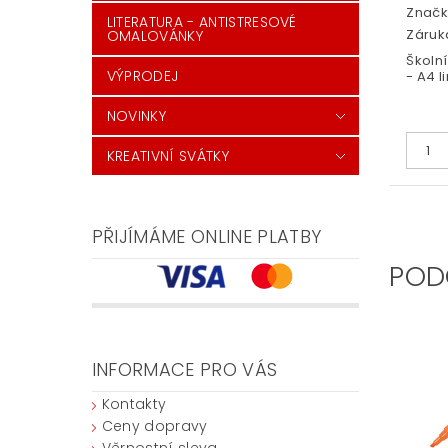
Značk
LITERATURA - ANTISTRESOVÉ
Záruka
OMALOVÁNKY
Školn
VÝPRODEJ
- A4 l
NOVINKY
KREATIVNÍ SVÁTKY
PŘIJÍMÁME ONLINE PLATBY
POD
INFORMACE PRO VÁS
Kontakty
Ceny dopravy
Věrnostní sleva