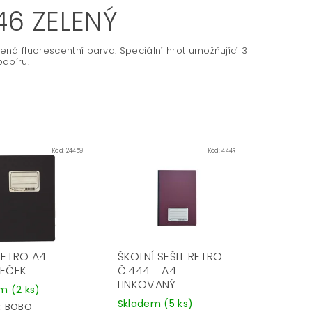
46 ZELENÝ
ená fluorescentní barva. Speciální hrot umožňující 3
papíru.
Kód:
24459
Kód:
444R
RETRO A4 -
ŠKOLNÍ SEŠIT RETRO
EČEK
Č.444 - A4
LINKOVANÝ
em
(2 ks)
Skladem
(5 ks)
:
BOBO