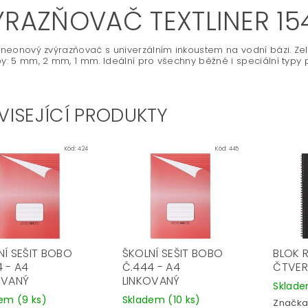
ÝRAZŇOVAČ TEXTLINER 15
ý neonový zvýrazňovač s univerzálním inkoustem na vodní bázi. Zel
py: 5 mm, 2 mm, 1 mm. Ideální pro všechny běžné i speciální typy 
VISEJÍCÍ PRODUKTY
Kód:
424
Kód:
445
NÍ SEŠIT BOBO
ŠKOLNÍ SEŠIT BOBO
BLOK 
4 - A4
Č.444 - A4
ČTVER
OVANÝ
LINKOVANÝ
Sklad
dem
(9 ks)
Skladem
(10 ks)
Značka