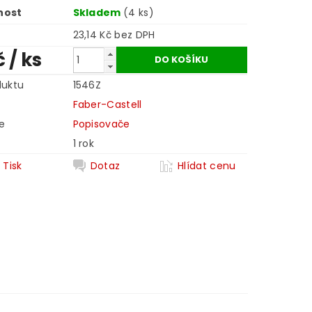
nost
Skladem
(4 ks)
23,14 Kč bez DPH
č
/ ks
duktu
1546Z
Faber-Castell
e
Popisovače
1 rok
Tisk
Dotaz
Hlídat cenu