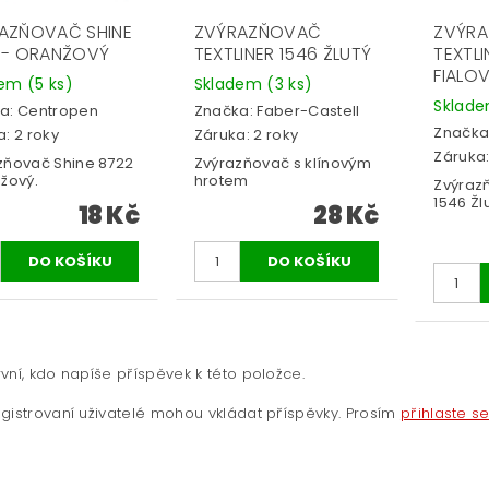
AZŇOVAČ SHINE
ZVÝRAZŇOVAČ
ZVÝR
 - ORANŽOVÝ
TEXTLINER 1546 ŽLUTÝ
TEXTLI
FIALO
dem
(5 ks)
Skladem
(3 ks)
Sklad
a:
Centropen
Značka:
Faber-Castell
Značka
: 2 roky
Záruka: 2 roky
Záruka:
zňovač Shine 8722
Zvýrazňovač s klínovým
nžový.
hrotem
Zvýrazň
1546 Žl
18 Kč
28 Kč
vní, kdo napíše příspěvek k této položce.
gistrovaní uživatelé mohou vkládat příspěvky. Prosím
přihlaste s