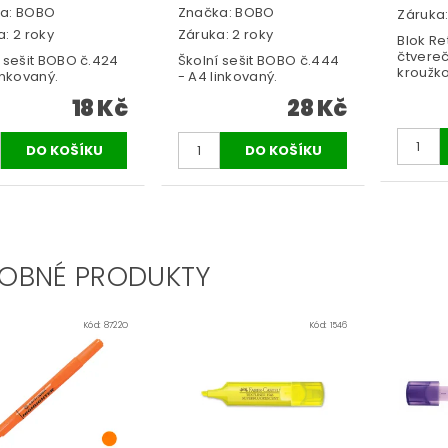
a:
BOBO
Značka:
BOBO
Záruka:
: 2 roky
Záruka: 2 roky
Blok Re
čtvereče
í sešit BOBO č.424
Školní sešit BOBO č.444
kroužko
inkovaný.
- A4 linkovaný.
18 Kč
28 Kč
OBNÉ PRODUKTY
Kód:
8722O
Kód:
1546