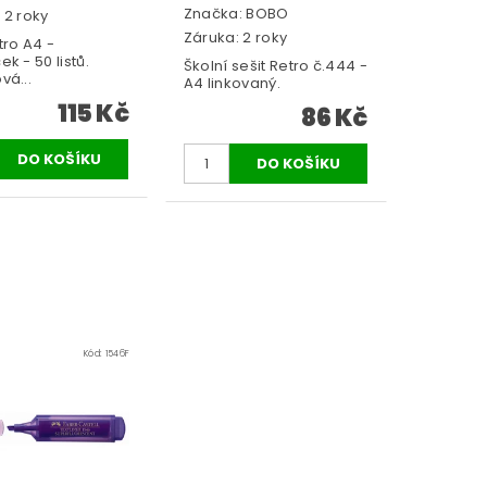
Značka:
BOBO
 2 roky
Záruka: 2 roky
tro A4 -
k - 50 listů.
Školní sešit Retro č.444 -
vá...
A4 linkovaný.
115 Kč
86 Kč
Kód:
1546F