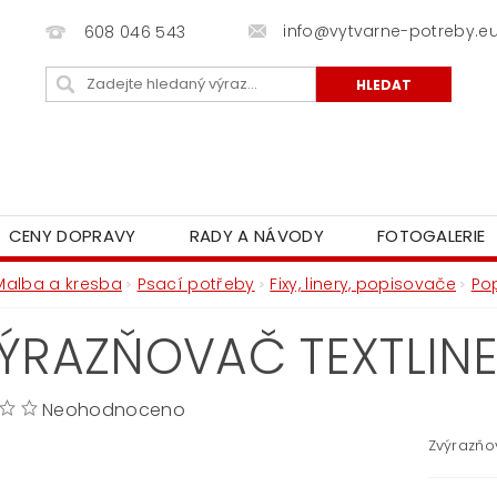
info@vytvarne-potreby.e
608 046 543
CENY DOPRAVY
RADY A NÁVODY
FOTOGALERIE
Malba a kresba
Psací potřeby
Fixy, linery, popisovače
Po
ÝRAZŇOVAČ TEXTLINE
Neohodnoceno
Zvýrazňo