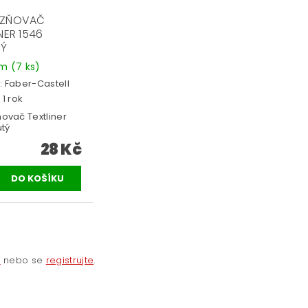
AZŇOVAČ
NER 1546
VÝ
em
(7 ks)
:
Faber-Castell
 1 rok
ovač Textliner
utý
28 Kč
e
nebo se
registrujte
.