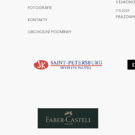
VELIKONO
FOTOGRAFIE
17.5.2023
PRÁZDNI
KONTAKTY
OBCHODNÍ PODMÍNKY