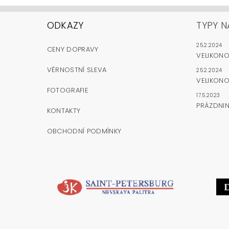
ODKAZY
TYPY N
25.2.2024
CENY DOPRAVY
VELIKON
VĚRNOSTNÍ SLEVA
25.2.2024
VELIKONO
FOTOGRAFIE
17.5.2023
PRÁZDNI
KONTAKTY
OBCHODNÍ PODMÍNKY