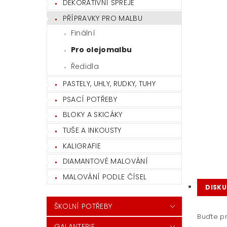
DEKORATIVNÍ SPREJE
PŘÍPRAVKY PRO MALBU
Finální
Pro olejomalbu
Ředidla
PASTELY, UHLY, RUDKY, TUHY
PSACÍ POTŘEBY
BLOKY A SKICÁKY
TUŠE A INKOUSTY
KALIGRAFIE
DIAMANTOVÉ MALOVÁNÍ
MALOVÁNÍ PODLE ČÍSEL
DISKU
ŠKOLNÍ POTŘEBY
Buďte pr
GALANTERIE