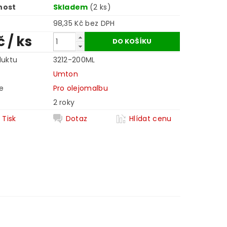
nost
Skladem
(2 ks)
98,35 Kč bez DPH
Kč
/ ks
duktu
3212-200ML
Umton
e
Pro olejomalbu
2 roky
Tisk
Dotaz
Hlídat cenu