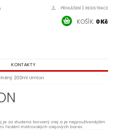
|
u
PŘIHLÁŠENÍ
REGISTRACE
KOŠÍK:
0 Kč
KONTAKTY
j lněný 200ml Umton
TON
j je za studena lisovaný olej a je nejpoužívanějším
ro ředění mistrovských olejových barev.