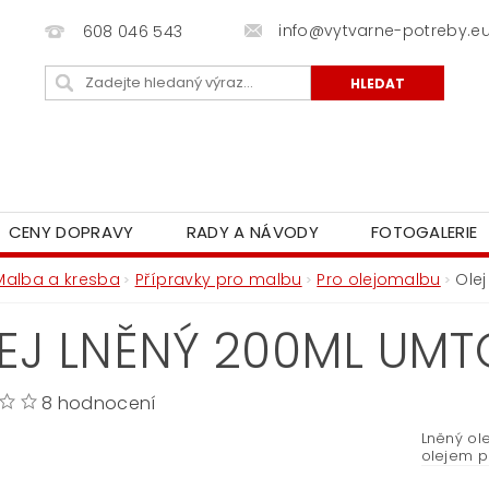
info@vytvarne-potreby.e
608 046 543
CENY DOPRAVY
RADY A NÁVODY
FOTOGALERIE
Malba a kresba
Přípravky pro malbu
Pro olejomalbu
Ole
EJ LNĚNÝ 200ML UM
8 hodnocení
Lněný ole
olejem p