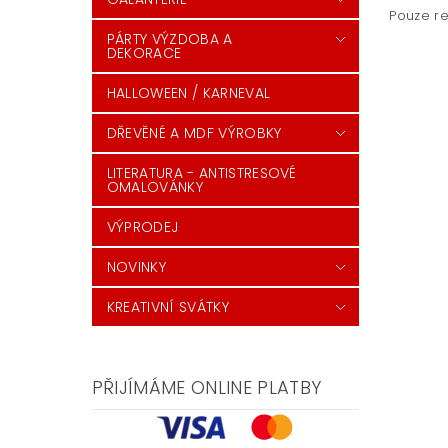
Pouze re
PÁRTY VÝZDOBA A
DEKORACE
HALLOWEEN / KARNEVAL
DŘEVĚNÉ A MDF VÝROBKY
LITERATURA - ANTISTRESOVÉ
OMALOVÁNKY
VÝPRODEJ
NOVINKY
KREATIVNÍ SVÁTKY
PŘIJÍMÁME ONLINE PLATBY