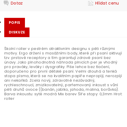
Dotaz
Hlídat cenu
POPIS
DISKUZE
Školní roller v pestrém atraktivním designu s pěti různými
motivy. Ergo držení s masážními body, které při psaní aktivují
tzv. prstové receptory a tím garantují zdravé psaní bez
únavy. Jako plnohodnotná náhrada plnicích per je vhodný
pro praváky, leváky i dysgrafiky. Píše lehce bez tlačení,
doporučeno pro první dětské psaní. Velmi dlouhá a tenká
stopa písma, která se na kvalitním papíře nepropíjí, nerozpíjí
ani nekaňká. Zcela nový, zdravotně nezávadný,
rychleschnoucí, zmizíkovatelný, parfemovaný inkoust s vůní
pěti druhů ovoce ((banán, jablko, jahoda, malina, borůvka).
Barva inkoustu: sytě modrá Mix barev Šíře stopy: 0,3mm Hrot:
roller