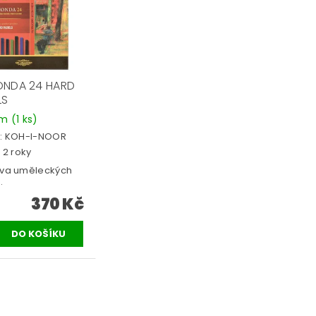
NDA 24 HARD
LS
em
(1 ks)
:
KOH-I-NOOR
 2 roky
va uměleckých
.
370 Kč