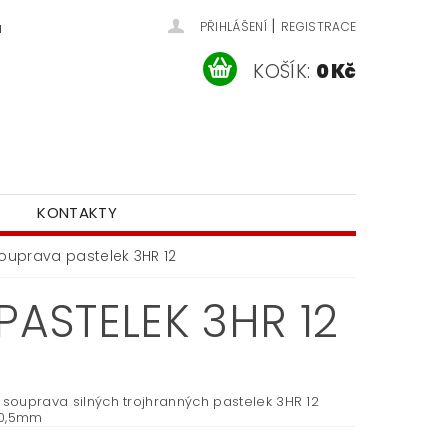
|
u
PŘIHLÁŠENÍ
REGISTRACE
KOŠÍK:
0 Kč
KONTAKTY
souprava pastelek 3HR 12
ASTELEK 3HR 12
 souprava silných trojhranných pastelek 3HR 12
10,5mm