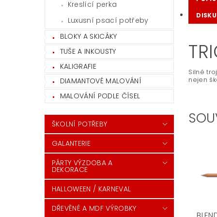
Kreslící perka
DISKU
Luxusní psací potřeby
BLOKY A SKICÁKY
TR
TUŠE A INKOUSTY
KALIGRAFIE
Silné tr
nejen šk
DIAMANTOVÉ MALOVÁNÍ
MALOVÁNÍ PODLE ČÍSEL
SOU
ŠKOLNÍ POTŘEBY
GALANTERIE
PÁRTY VÝZDOBA A
DEKORACE
HALLOWEEN / KARNEVAL
DŘEVĚNÉ A MDF VÝROBKY
BLEN