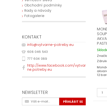
Obchodní podmínky
Rady a návody
Fotogalerie
MOND
SOU
KONTAKT
AKVA
PASTE
info
@
vytvarne-potreby.eu
Skla
608 046 543
Značk
777 604 089
Záruka
http://www.facebook.com/vytvar
Monde
ne.potreby.eu
akvar
12 bar
NEWSLETTER