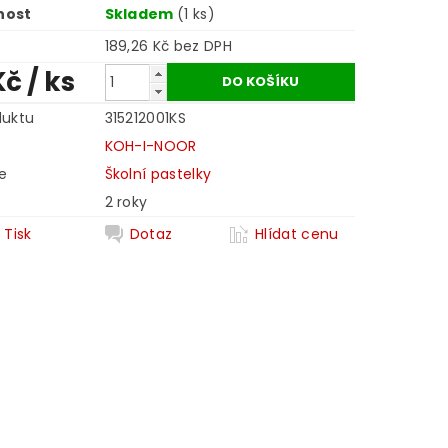
nost
Skladem
(1 ks)
189,26 Kč bez DPH
Kč
/ ks
duktu
315212001KS
KOH-I-NOOR
e
Školní pastelky
2 roky
Tisk
Dotaz
Hlídat cenu