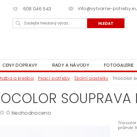
info@vytvarne-potreby.e
608 046 543
CENY DOPRAVY
RADY A NÁVODY
FOTOGALERIE
Malba a kresba
Psací potřeby
Školní pastelky
Triocolor 
IOCOLOR SOUPRAVA P
Neohodnoceno
Triocolor
průměr 