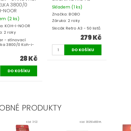
ELKA 3800/0
Skladem
(1 ks)
I-NOOR
Značka:
BOBO
dem
(2 ks)
Záruka: 2 roky
a:
KOH-I-NOOR
Skicák Retro A3 - 50 listů.
: 2 roky
279 Kč
r - stínovací
lka 3800/0 Koh-i-
28 Kč
OBNÉ PRODUKTY
Kód:
3722
Kód:
3826048001PL