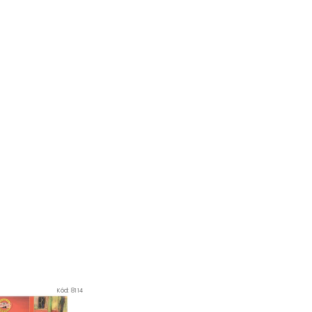
Kód:
8114