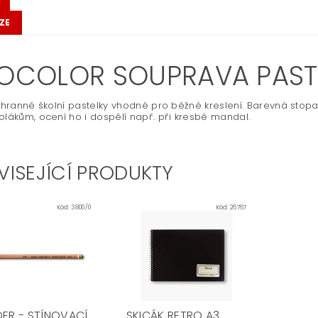
ZE
IOCOLOR SOUPRAVA PASTE
ojhranné školní pastelky vhodné pro běžné kreslení. Barevná stop
olákům, ocení ho i dospělí např. při kresbě mandal.
VISEJÍCÍ PRODUKTY
Kód:
3800/0
Kód:
26767
DER - STÍNOVACÍ
SKICÁK RETRO A3