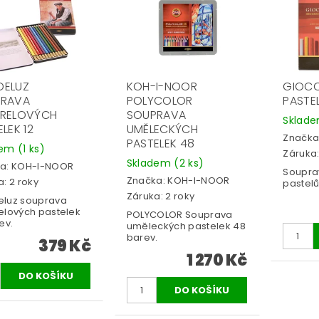
ELUZ
KOH-I-NOOR
GIOCO
PRAVA
POLYCOLOR
PASTE
RELOVÝCH
SOUPRAVA
Sklad
LEK 12
UMĚLECKÝCH
Značka
PASTELEK 48
dem
(1 ks)
Záruka:
Skladem
(2 ks)
a:
KOH-I-NOOR
Soupra
Značka:
KOH-I-NOOR
: 2 roky
pastelů
Záruka: 2 roky
luz souprava
elových pastelek
POLYCOLOR Souprava
ev.
uměleckých pastelek 48
barev.
379 Kč
1 270 Kč