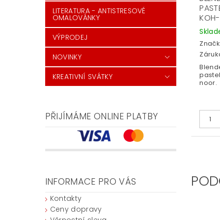
PAST
LITERATURA - ANTISTRESOVÉ
KOH-
OMALOVÁNKY
Skla
VÝPRODEJ
Značk
Záruka
NOVINKY
Blende
paste
KREATIVNÍ SVÁTKY
noor.
PŘIJÍMÁME ONLINE PLATBY
POD
INFORMACE PRO VÁS
Kontakty
Ceny dopravy
Věrnostní sleva