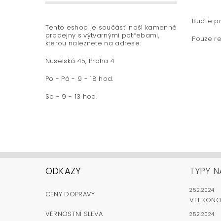
Buďte pr
Tento eshop je součástí naší kamenné
prodejny s výtvarnými potřebami,
Pouze re
kterou naleznete na adrese:
Nuselská 45, Praha 4
Po - Pá - 9 - 18 hod.
So - 9 - 13 hod.
ODKAZY
TYPY N
25.2.2024
CENY DOPRAVY
VELIKON
VĚRNOSTNÍ SLEVA
25.2.2024