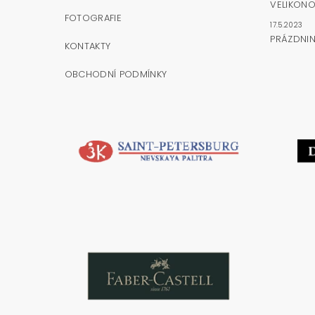
VELIKONO
FOTOGRAFIE
17.5.2023
PRÁZDNI
KONTAKTY
OBCHODNÍ PODMÍNKY