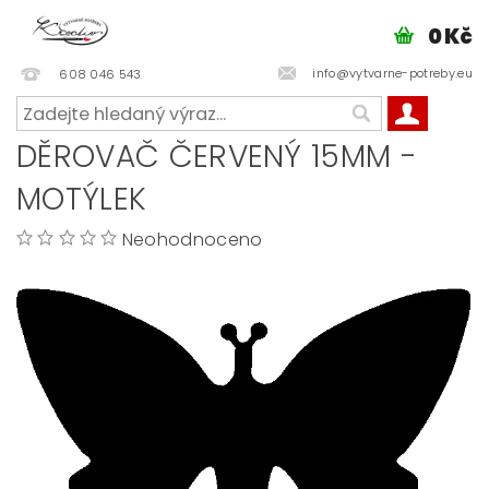
0 Kč
info@vytvarne-potreby.eu
608 046 543
DĚROVAČ ČERVENÝ 15MM -
MOTÝLEK
Neohodnoceno