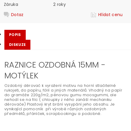
Záruka
2 roky
Dotaz
Hlídat cenu
POPIS
DISKUZE
RAZNICE OZDOBNÁ 15MM -
MOTÝLEK
Ozdobný děrovač k vyražení motivu na horní stlačitelné
rukojeti, do papíru, fólií a jiných materiálů. Vhodný na papír
do gramáže 220g/m2, pěnovou gumu moosgummi, ale
nehodí se na filc ( chloupky z něho zanáší mechaniku
děrovače) Plastový kryt brání vysypání jeho obsahu. Je
vynikající pomocník při výrobě různých ozdobných
předmětů, přáníček, scrapbookingu a podobně.