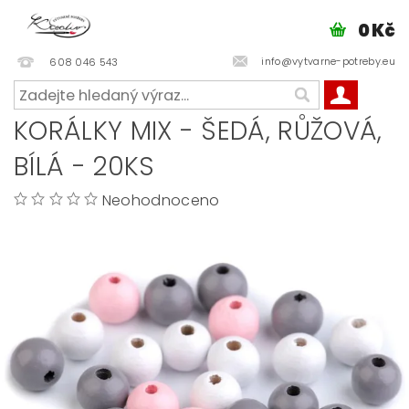
0 Kč
info@vytvarne-potreby.eu
608 046 543
KORÁLKY MIX - ŠEDÁ, RŮŽOVÁ,
BÍLÁ - 20KS
Neohodnoceno