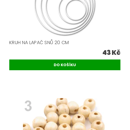
KRUH NA LAPAČ SNŮ 20 CM
43 Kč