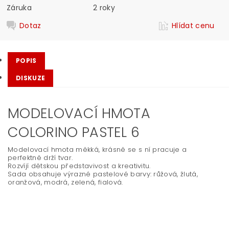
Záruka
2 roky
Dotaz
Hlídat cenu
POPIS
DISKUZE
MODELOVACÍ HMOTA
COLORINO PASTEL 6
Modelovací hmota
měkká, krásně se s ní pracuje a
perfektně drží tvar.
Rozvíjí dětskou představivost a kreativitu.
Sada obsahuje výrazné pastelové barvy: růžová, žlutá,
oranžová, modrá, zelená, fialová.