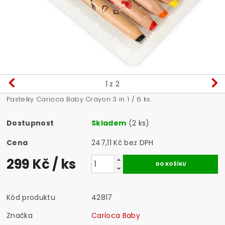
1
z 2
Pastelky Carioca Baby Crayon 3 in 1 / 6 ks.
Dostupnost
Skladem
(2 ks)
Cena
247,11 Kč bez DPH
299 Kč
/ ks
Kód produktu
42817
Značka
Carioca Baby