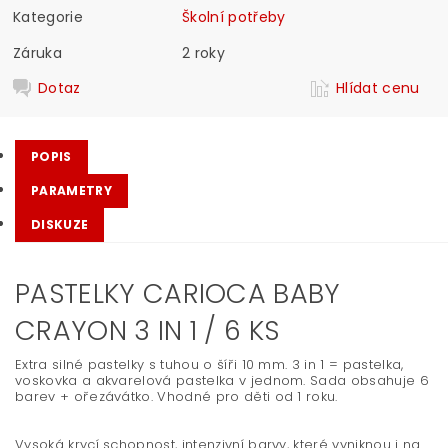
Kategorie
Školní potřeby
Záruka
2 roky
Dotaz
Hlídat cenu
POPIS
PARAMETRY
DISKUZE
PASTELKY CARIOCA BABY
CRAYON 3 IN 1 / 6 KS
Extra silné pastelky s tuhou o šíři 10 mm. 3 in 1 = pastelka,
voskovka a akvarelová pastelka v jednom. Sada obsahuje 6
barev + ořezávátko. Vhodné pro děti od 1 roku.
Vysoká krycí schopnost, intenzivní barvy, které vyniknou i na