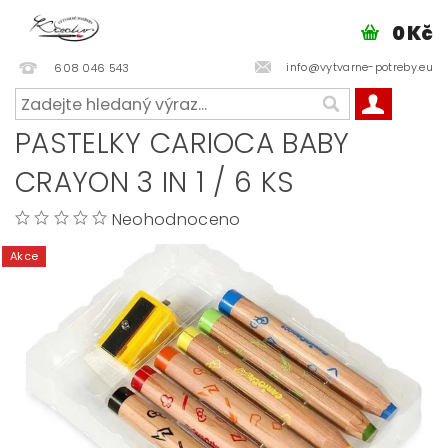
0 Kč
info@vytvarne-potreby.eu
608 046 543
PASTELKY CARIOCA BABY
CRAYON 3 IN 1 / 6 KS
Neohodnoceno
Akce