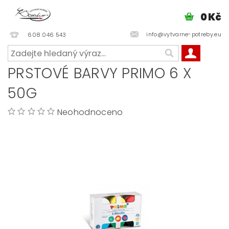
0 Kč
info@vytvarne-potreby.eu
608 046 543
PRSTOVÉ BARVY PRIMO 6 X
50G
Neohodnoceno