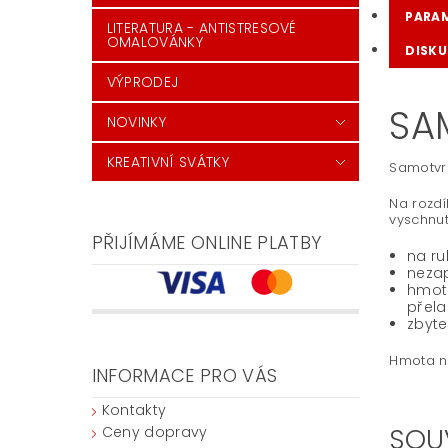
PARA
LITERATURA - ANTISTRESOVÉ
OMALOVÁNKY
DISKU
VÝPRODEJ
SA
NOVINKY
KREATIVNÍ SVÁTKY
Samotvr
Na rozdí
vyschnut
PŘIJÍMÁME ONLINE PLATBY
na ru
neza
hmot
přela
zbyte
Hmota ne
INFORMACE PRO VÁS
Kontakty
SOU
Ceny dopravy