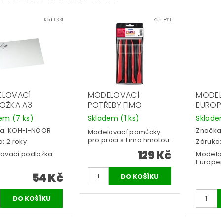
Kód:
0331
Kód:
8711
ELOVACÍ
MODELOVACÍ
MODEL
OŽKA A3
POTŘEBY FIMO
EUROP
dem
(7 ks)
Skladem
(1 ks)
Sklad
a:
KOH-I-NOOR
Značka
Modelovací pomůcky
pro práci s Fimo hmotou.
: 2 roky
Záruka:
129 Kč
ovací podložka
Modelo
Europen
54 Kč