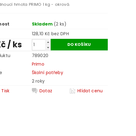
noucí hmota PRIMO 1 kg - okrová.
nost
Skladem
(2 ks)
128,10 Kč bez DPH
Kč
/ ks
duktu
789020
Primo
e
Školní potřeby
2 roky
Tisk
Dotaz
Hlídat cenu