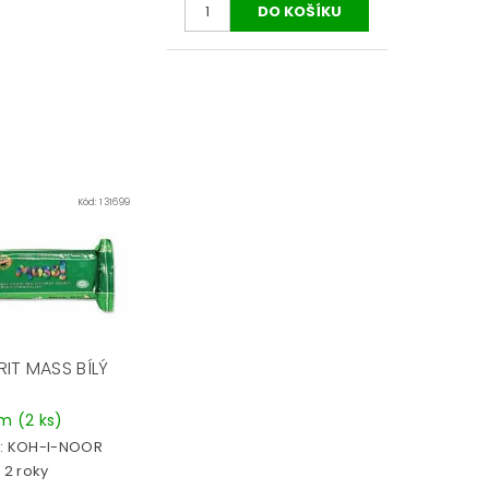
Kód:
131699
IT MASS BÍLÝ
em
(2 ks)
:
KOH-I-NOOR
 2 roky