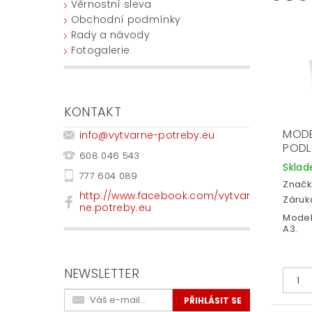
Věrnostní sleva
Obchodní podmínky
Rady a návody
Fotogalerie
KONTAKT
MOD
info
@
vytvarne-potreby.eu
PODL
608 046 543
Skla
777 604 089
Značk
http://www.facebook.com/vytvar
Záruka
ne.potreby.eu
Model
A3.
NEWSLETTER