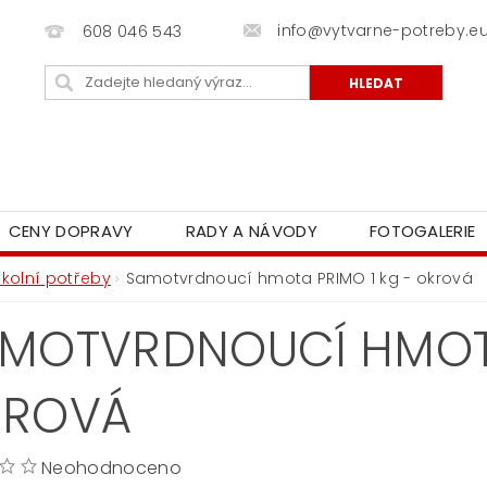
info@vytvarne-potreby.e
608 046 543
CENY DOPRAVY
RADY A NÁVODY
FOTOGALERIE
Školní potřeby
Samotvrdnoucí hmota PRIMO 1 kg - okrová
MOTVRDNOUCÍ HMOTA
KROVÁ
Neohodnoceno