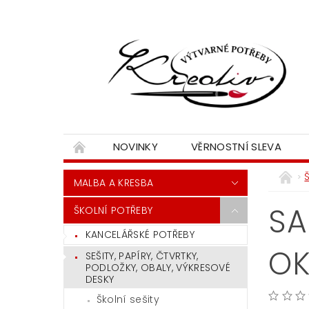
NOVINKY
VĚRNOSTNÍ SLEVA
MALBA A KRESBA
SA
ŠKOLNÍ POTŘEBY
KANCELÁŘSKÉ POTŘEBY
O
SEŠITY, PAPÍRY, ČTVRTKY,
PODLOŽKY, OBALY, VÝKRESOVÉ
DESKY
Školní sešity