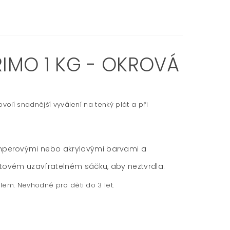
MO 1 KG - OKROVÁ
volí snadnější vyválení na tenký plát a při
mperovými nebo akrylovými barvami a
stovém uzavíratelném sáčku, aby neztvrdla.
lem. Nevhodné pro děti do 3 let.