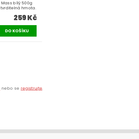
 Mass bílý 500g
tvrditelná hmota.
259 Kč
e
nebo se
registrujte
.