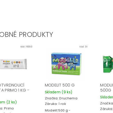
OBNÉ PRODUKTY
Kód:
789010
Kód:
311
OTVRDNOUCÍ
MODELIT 500 G
MODUR
A PRIMO 1 KG -
500G
Skladem
(9 ks)
Sklad
Značka:
Druchema
dem
(2 ks)
Značka
Záruka: 1 rok
a:
Primo
Záruka:
Modelit 500 g -