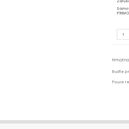
Záruka
Samot
PRIMO 
Hmotno
Buďte pr
Pouze re