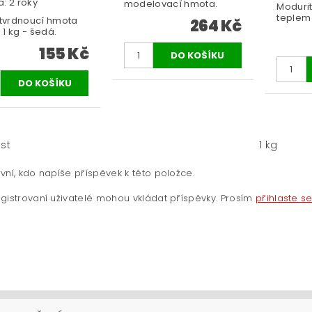
: 2 roky
modelovací hmota.
Modurit
teplem 
vrdnoucí hmota
264 Kč
1 kg - šedá.
155 Kč
st
1 kg
vní, kdo napíše příspěvek k této položce.
gistrovaní uživatelé mohou vkládat příspěvky. Prosím
přihlaste s