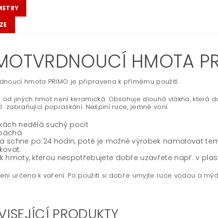
METRY
ZE
MOTVRDNOUCÍ HMOTA PRI
dnoucí hmota PRIMO je připravena k přímému použití.
l od jiných hmot není keramická. Obsahuje dlouhá vlákna, která do
í zabraňující popraskání. Nešpiní ruce, jemně voní.
kách nedělá suchý pocit
páchá
a schne po 24 hodin, poté je možné výrobek namalovat te
kovat.
k hmoty, kterou nespotřebujete dobře uzavřete např. v pla
ní určena k vaření. Po použití si dobře umyjte ruce vodou a mýd
VISEJÍCÍ PRODUKTY