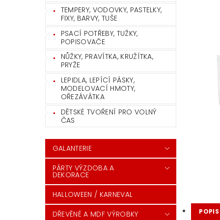
TEMPERY, VODOVKY, PASTELKY,
FIXY, BARVY, TUŠE
PSACÍ POTŘEBY, TUŽKY,
POPISOVAČE
NŮŽKY, PRAVÍTKA, KRUŽÍTKA,
PRYŽE
LEPIDLA, LEPÍCÍ PÁSKY,
MODELOVACÍ HMOTY,
OŘEZÁVÁTKA
DĚTSKÉ TVOŘENÍ PRO VOLNÝ
ČAS
GALANTERIE
PÁRTY VÝZDOBA A
DEKORACE
HALLOWEEN / KARNEVAL
POPIS
DŘEVĚNÉ A MDF VÝROBKY