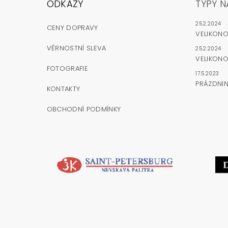
ODKAZY
TYPY N
25.2.2024
CENY DOPRAVY
VELIKON
VĚRNOSTNÍ SLEVA
25.2.2024
VELIKONO
FOTOGRAFIE
17.5.2023
PRÁZDNI
KONTAKTY
OBCHODNÍ PODMÍNKY