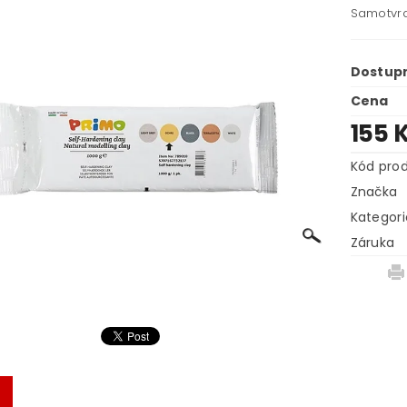
Samotvrd
Dostup
Cena
155 
Kód pro
Značka
Kategori
Záruka