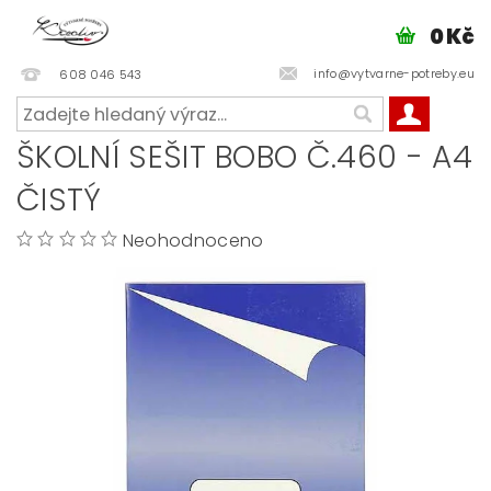
0 Kč
info@vytvarne-potreby.eu
608 046 543
ŠKOLNÍ SEŠIT BOBO Č.460 - A4
ČISTÝ
Neohodnoceno