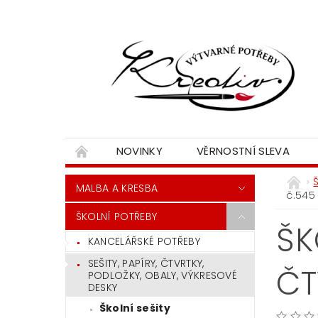
NOVINKY
VĚRNOSTNÍ SLEVA
MALBA A KRESBA
č.545
ŠKOLNÍ POTŘEBY
ŠK
KANCELÁŘSKÉ POTŘEBY
SEŠITY, PAPÍRY, ČTVRTKY,
ČT
PODLOŽKY, OBALY, VÝKRESOVÉ
DESKY
Školní sešity