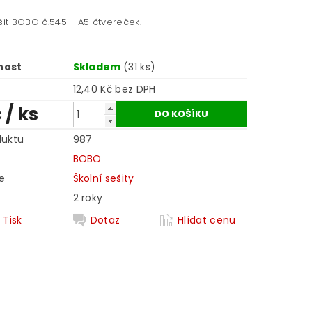
šit BOBO č.545 - A5 čtvereček.
nost
Skladem
(31 ks)
12,40 Kč bez DPH
č
/ ks
duktu
987
BOBO
e
Školní sešity
2 roky
Tisk
Dotaz
Hlídat cenu