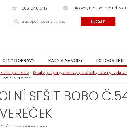
info@vytvarne-potreby.e
608 046 543
CENY DOPRAVY
RADY A NÁVODY
FOTOGALERIE
Školní potřeby
Sešity, papíry, čtvrtky, podložky, obaly, výkr
 - A5 čtvereček
OLNÍ SEŠIT BOBO Č.5
VEREČEK
Neohodnoceno