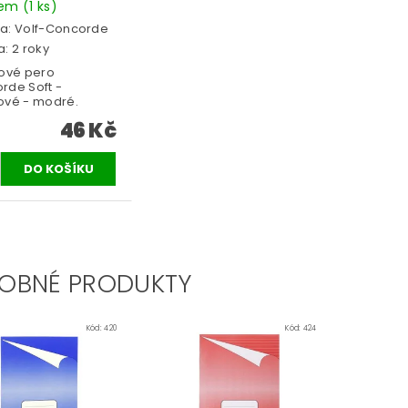
dem
(1 ks)
a:
Volf-Concorde
: 2 roky
kové pero
rde Soft -
ové - modré.
46 Kč
OBNÉ PRODUKTY
Kód:
420
Kód:
424