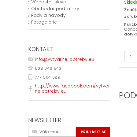
Věrnostní sleva
Skla
Obchodní podmínky
Značk
Rady a návody
Záruka
Fotogalerie
Kulič
Conco
dotyk
KONTAKT
info
@
vytvarne-potreby.eu
608 046 543
777 604 089
http://www.facebook.com/vytvar
ne.potreby.eu
POD
NEWSLETTER