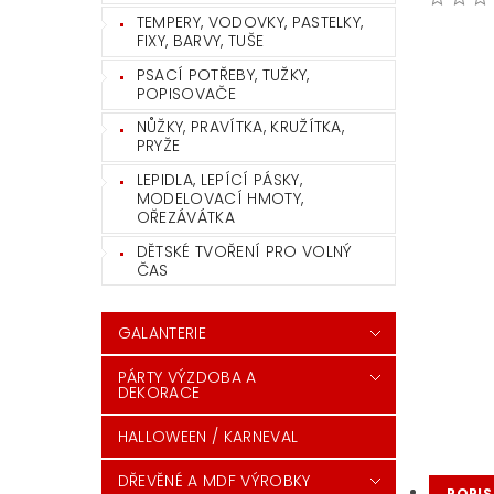
TEMPERY, VODOVKY, PASTELKY,
FIXY, BARVY, TUŠE
PSACÍ POTŘEBY, TUŽKY,
POPISOVAČE
NŮŽKY, PRAVÍTKA, KRUŽÍTKA,
PRYŽE
LEPIDLA, LEPÍCÍ PÁSKY,
MODELOVACÍ HMOTY,
OŘEZÁVÁTKA
DĚTSKÉ TVOŘENÍ PRO VOLNÝ
ČAS
GALANTERIE
PÁRTY VÝZDOBA A
DEKORACE
HALLOWEEN / KARNEVAL
DŘEVĚNÉ A MDF VÝROBKY
POPIS