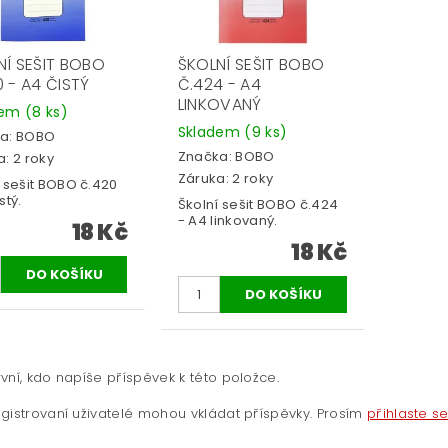
NÍ SEŠIT BOBO
ŠKOLNÍ SEŠIT BOBO
 - A4 ČISTÝ
Č.424 - A4
LINKOVANÝ
dem
(8 ks)
Skladem
(9 ks)
a:
BOBO
Značka:
BOBO
: 2 roky
Záruka: 2 roky
 sešit BOBO č.420
stý.
Školní sešit BOBO č.424
- A4 linkovaný.
18 Kč
18 Kč
vní, kdo napíše příspěvek k této položce.
gistrovaní uživatelé mohou vkládat příspěvky. Prosím
přihlaste s