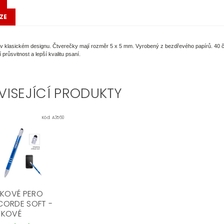
ZE
t v klasickém designu. Čtverečky mají rozměr 5 x 5 mm. Vyrobený z bezdřevého papírů. 40
í průsvitnost a lepší kvalitu psaní.
VISEJÍCÍ PRODUKTY
Kód:
A3560
ČKOVÉ PERO
ORDE SOFT -
YKOVÉ