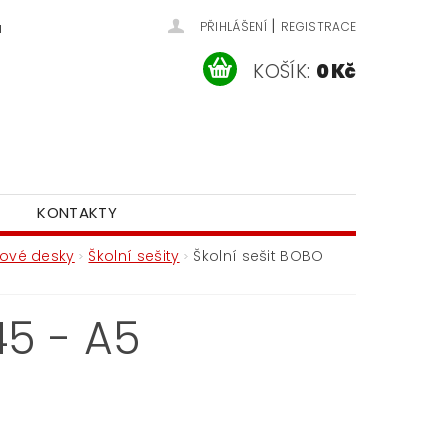
|
u
PŘIHLÁŠENÍ
REGISTRACE
KOŠÍK:
0 Kč
KONTAKTY
esové desky
Školní sešity
Školní sešit BOBO
45 - A5