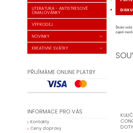
LITERATURA - ANTISTRESOVÉ
DISKU
OMALOVÁNKY
VÝPRODEJ
Školní seši
zajistí menš
NOVINKY
KREATIVNÍ SVÁTKY
SOU
PŘIJÍMÁME ONLINE PLATBY
INFORMACE PRO VÁS
KULI
CONC
Kontakty
DOT
Ceny dopravy