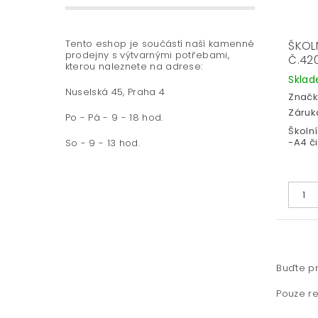
Tento eshop je součástí naší kamenné
ŠKOL
prodejny s výtvarnými potřebami,
Č.420
kterou naleznete na adrese:
Skla
Nuselská 45, Praha 4
Značk
Záruka
Po - Pá - 9 - 18 hod.
Školní
-A4 či
So - 9 - 13 hod.
Buďte pr
Pouze re