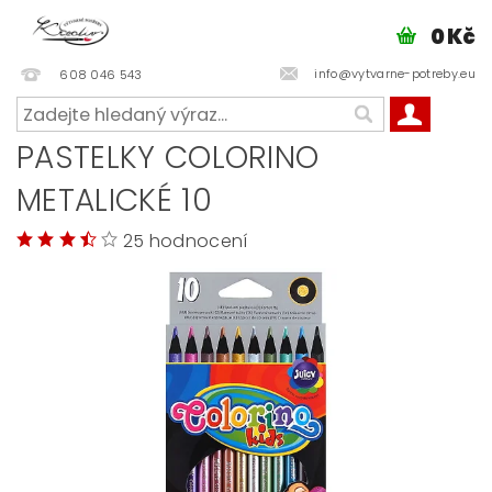
0 Kč
info@vytvarne-potreby.eu
608 046 543
PASTELKY COLORINO
METALICKÉ 10
25 hodnocení