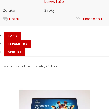
barvy, tuše
Záruka
2 roky
Dotaz
Hlídat cenu
POPIS
PARAMETRY
DISKUZE
Metalické kulaté pastelky Colorino.