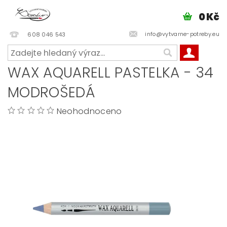
0 Kč
info@vytvarne-potreby.eu
608 046 543
WAX AQUARELL PASTELKA - 34
MODROŠEDÁ
Neohodnoceno