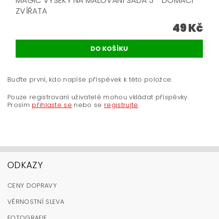
MAGIC VÝSEKY NA MALOVÁNÍ SADA 3 - DOMÁCÍ
ZVÍŘATA
49 Kč
Buďte první, kdo napíše příspěvek k této položce.
Pouze registrovaní uživatelé mohou vkládat příspěvky.
Prosím
přihlaste se
nebo se
registrujte
.
ODKAZY
CENY DOPRAVY
VĚRNOSTNÍ SLEVA
FOTOGRAFIE