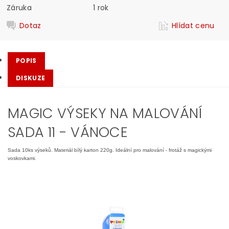
Záruka
1 rok
Dotaz
Hlídat cenu
POPIS
DISKUZE
MAGIC VÝSEKY NA MALOVÁNÍ
SADA 11 - VÁNOCE
Sada 10ks výseků. Materiál bílý karton 220g. Ideální pro malování - frotáž s magickými
.
voskovkami