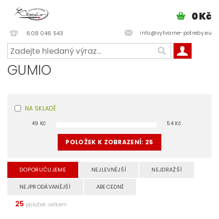
0 Kč
info@vytvarne-potreby.eu
608 046 543
GUMIO
NA SKLADĚ
49
Kč
54
Kč
POLOŽEK K ZOBRAZENÍ:
25
DOPORUČUJEME
NEJLEVNĚJŠÍ
NEJDRAŽŠÍ
NEJPRODÁVANĚJŠÍ
ABECEDNĚ
25
položek celkem