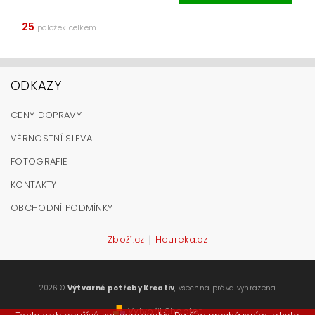
25
položek celkem
ODKAZY
CENY DOPRAVY
VĚRNOSTNÍ SLEVA
FOTOGRAFIE
KONTAKTY
OBCHODNÍ PODMÍNKY
|
Zboží.cz
Heureka.cz
2026 ©
Výtvarné potřeby Kreativ
, všechna práva vyhrazena
Vytvořil Shoptet