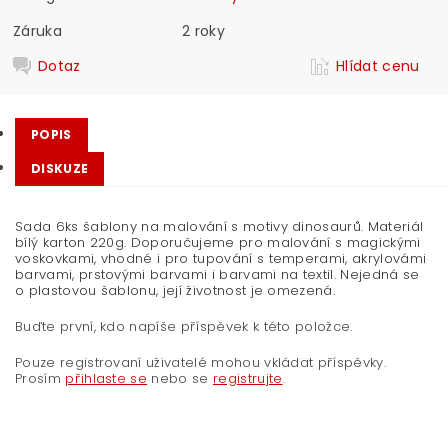
Záruka
2 roky
Dotaz
Hlídat cenu
POPIS
DISKUZE
Sada 6ks šablony na malování s motivy dinosaurů. Materiál
bílý karton 220g. Doporučujeme pro malování s magickými
voskovkami, vhodné i pro tupování s temperami, akrylovámi
barvami, prstovými barvami i barvami na textil. Nejedná se
o plastovou šablonu, její životnost je omezená.
Buďte první, kdo napíše příspěvek k této položce.
Pouze registrovaní uživatelé mohou vkládat příspěvky.
Prosím
přihlaste se
nebo se
registrujte
.