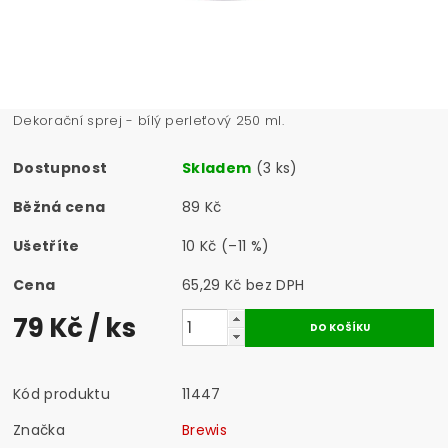
Dekorační sprej - bílý perleťový 250 ml.
Dostupnost
Skladem
(3 ks)
Běžná cena
89 Kč
Ušetříte
10 Kč
(–11 %)
Cena
65,29 Kč bez DPH
79 Kč
/ ks
Kód produktu
11447
Značka
Brewis