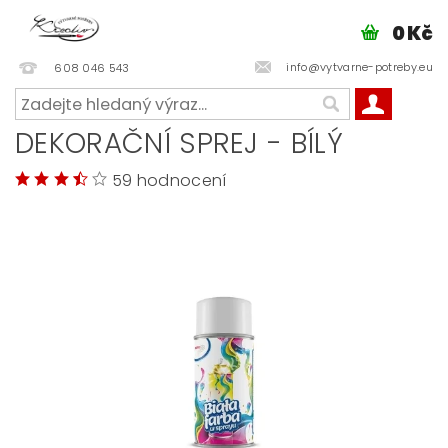
0 Kč
info@vytvarne-potreby.eu
608 046 543
DEKORAČNÍ SPREJ - BÍLÝ
59 hodnocení