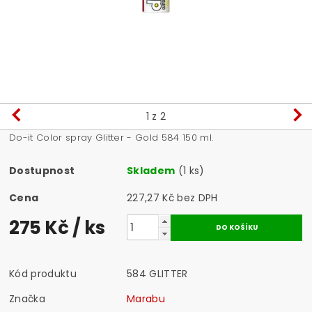
1
z 2
Do-it Color spray Glitter - Gold 584 150 ml.
Dostupnost
Skladem
(1 ks)
Cena
227,27 Kč bez DPH
275 Kč
/ ks
Kód produktu
584 GLITTER
Značka
Marabu