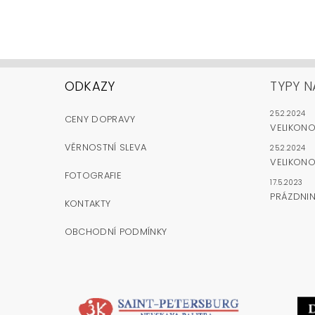
ODKAZY
TYPY N
25.2.2024
CENY DOPRAVY
VELIKON
VĚRNOSTNÍ SLEVA
25.2.2024
VELIKONO
FOTOGRAFIE
17.5.2023
PRÁZDNI
KONTAKTY
OBCHODNÍ PODMÍNKY