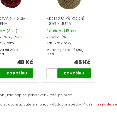
OVÁ NIT 20M -
MOTOUZ PŘÍRODNÍ
ENÁ
100G - JUTA
dem
(3 ks)
Skladem
(16 ks)
a:
Susy Card
Značka:
ČR
: 2 roky
Záruka: 2 roky
vá nit 20m -
Motouz přírodní 100g -
ná.
Juta.
48 Kč
45 Kč
vní, kdo napíše příspěvek k této položce.
gistrovaní uživatelé mohou vkládat příspěvky. Prosím
přihlaste s