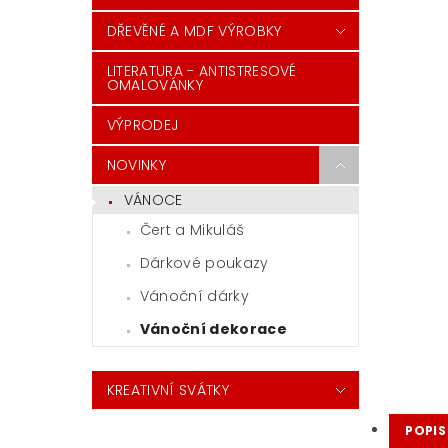
DŘEVĚNÉ A MDF VÝROBKY
LITERATURA - ANTISTRESOVÉ
OMALOVÁNKY
VÝPRODEJ
NOVINKY
VÁNOCE
Čert a Mikuláš
Dárkové poukazy
Vánoční dárky
Vánoční dekorace
KREATIVNÍ SVÁTKY
POPIS