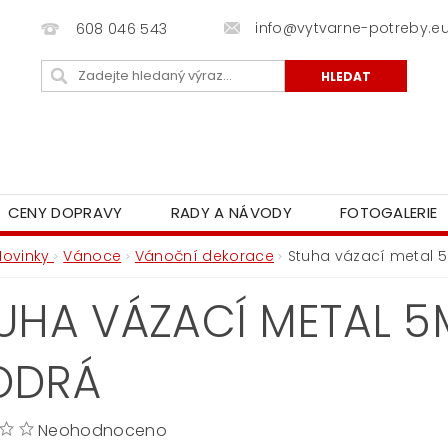
info@vytvarne-potreby.e
608 046 543
CENY DOPRAVY
RADY A NÁVODY
FOTOGALERIE
Novinky
Vánoce
Vánoční dekorace
Stuha vázací metal
UHA VÁZACÍ METAL 
ODRÁ
Neohodnoceno