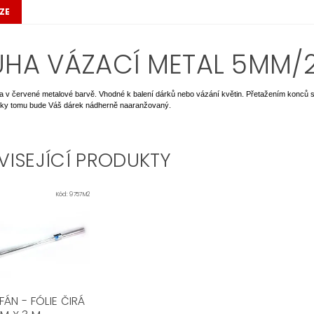
ZE
UHA VÁZACÍ METAL 5MM/
a v červené metalové barvě. Vhodné k balení dárků nebo vázání květin. Přetažením konců 
Díky tomu bude Váš dárek nádherně naaranžovaný.
VISEJÍCÍ PRODUKTY
Kód:
9757M2
ÁN - FÓLIE ČIRÁ