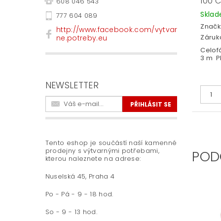
100 
608 046 543
Skla
777 604 089
Značk
http://www.facebook.com/vytvar
Záruka
ne.potreby.eu
Celofá
3 m PP
NEWSLETTER
Tento eshop je součástí naší kamenné
prodejny s výtvarnými potřebami,
POD
kterou naleznete na adrese:
Nuselská 45, Praha 4
Po - Pá - 9 - 18 hod.
So - 9 - 13 hod.