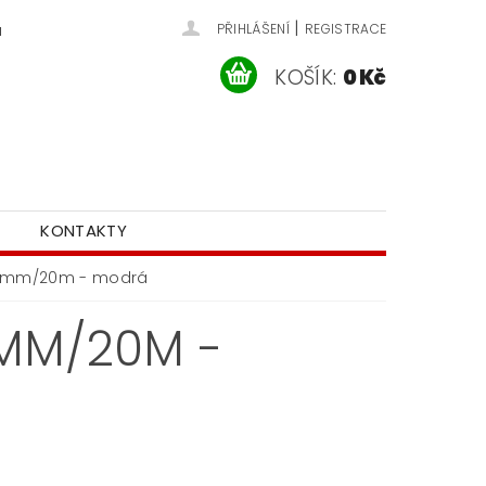
|
u
PŘIHLÁŠENÍ
REGISTRACE
KOŠÍK:
0 Kč
KONTAKTY
 5mm/20m - modrá
5MM/20M -