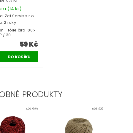
CM X 3 M
dem
(14 ks)
a:
Zet Servis s.r.o.
: 2 roky
n - fólie čirá 100 x
 / 30...
59 Kč
OBNÉ PRODUKTY
Kód:
6704
Kód:
1026