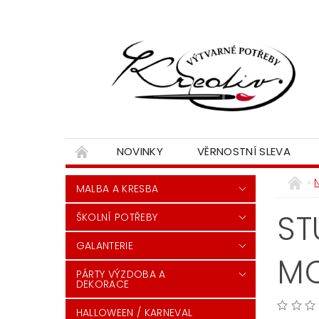
NOVINKY
VĚRNOSTNÍ SLEVA
MALBA A KRESBA
ST
ŠKOLNÍ POTŘEBY
GALANTERIE
M
PÁRTY VÝZDOBA A
DEKORACE
HALLOWEEN / KARNEVAL