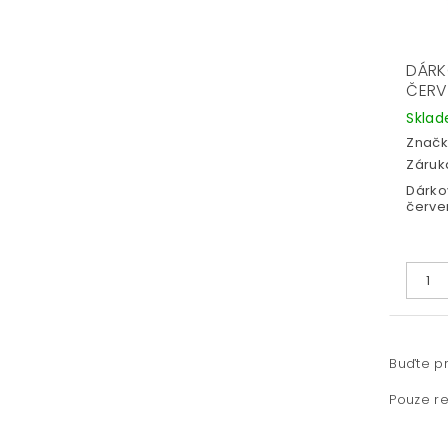
DÁRK
ČERV
Skla
Značk
Záruka
Dárko
červe
Buďte pr
Pouze re