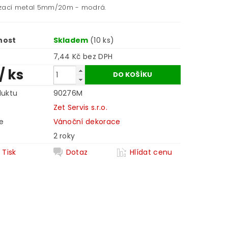
zací metal 5mm/20m - modrá.
nost
Skladem
(10 ks)
7,44 Kč bez DPH
/ ks
duktu
90276M
Zet Servis s.r.o.
e
Vánoční dekorace
2 roky
Tisk
Dotaz
Hlídat cenu