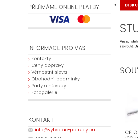
DISKU
PŘIJÍMÁME ONLINE PLATBY
ST
Vázací stuh
INFORMACE PRO VÁS
zakroutit. 
Kontakty
Ceny dopravy
SOU
Věrnostní sleva
Obchodní podmínky
Rady a návody
Fotogalerie
KONTAKT
info
@
vytvarne-potreby.eu
CELOF