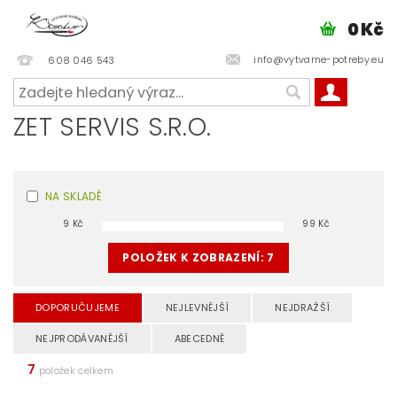
0 Kč
info@vytvarne-potreby.eu
608 046 543
ZET SERVIS S.R.O.
NA SKLADĚ
9
Kč
99
Kč
POLOŽEK K ZOBRAZENÍ:
7
DOPORUČUJEME
NEJLEVNĚJŠÍ
NEJDRAŽŠÍ
NEJPRODÁVANĚJŠÍ
ABECEDNĚ
7
položek celkem