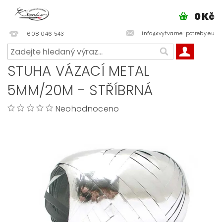
0 Kč
info@vytvarne-potreby.eu
608 046 543
STUHA VÁZACÍ METAL
5MM/20M - STŘÍBRNÁ
Neohodnoceno