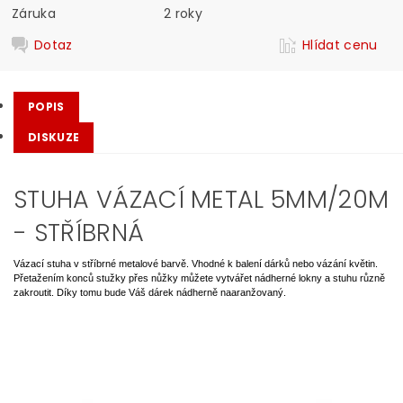
Záruka
2 roky
Dotaz
Hlídat cenu
POPIS
DISKUZE
STUHA VÁZACÍ METAL 5MM/20M
- STŘÍBRNÁ
Vázací stuha v stříbrné metalové barvě. Vhodné k balení dárků nebo vázání květin.
Přetažením konců stužky přes nůžky můžete vytvářet nádherné lokny a stuhu různě
zakroutit. Díky tomu bude Váš dárek nádherně naaranžovaný.