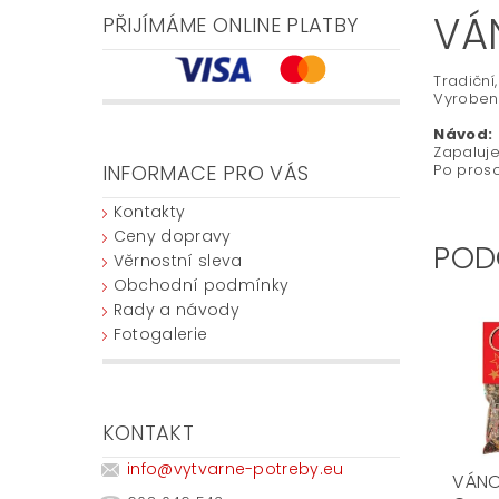
VÁ
PŘIJÍMÁME ONLINE PLATBY
Tradiční
Vyroben
Návod:
Zapaluje
INFORMACE PRO VÁS
Po prosc
Kontakty
Ceny dopravy
POD
Věrnostní sleva
Obchodní podmínky
Rady a návody
Fotogalerie
KONTAKT
info
@
vytvarne-potreby.eu
VÁNO