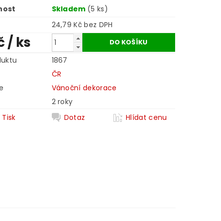
nost
Skladem
(5 ks)
24,79 Kč bez DPH
č
/ ks
duktu
1867
ČR
e
Vánoční dekorace
2 roky
Tisk
Dotaz
Hlídat cenu