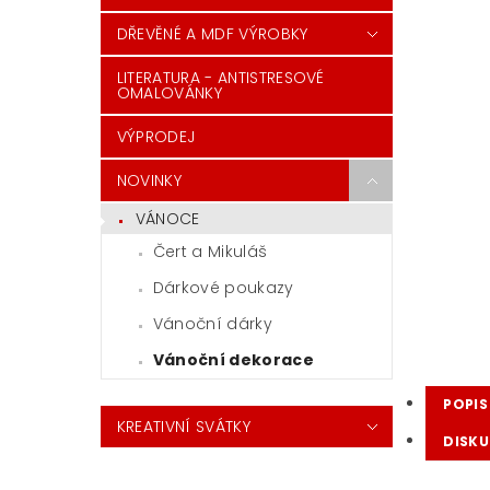
DŘEVĚNÉ A MDF VÝROBKY
LITERATURA - ANTISTRESOVÉ
OMALOVÁNKY
VÝPRODEJ
NOVINKY
VÁNOCE
Čert a Mikuláš
Dárkové poukazy
Vánoční dárky
Vánoční dekorace
POPIS
KREATIVNÍ SVÁTKY
DISKU