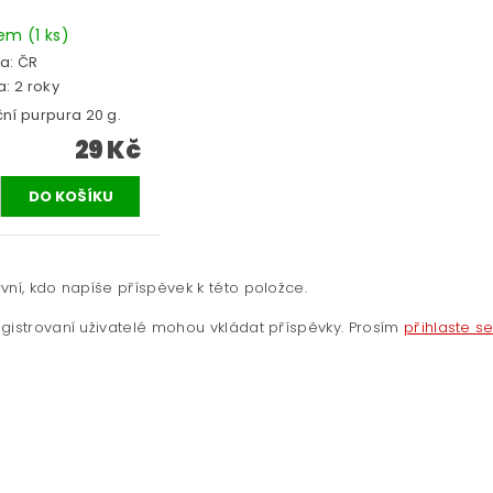
dem
(1 ks)
a:
ČR
: 2 roky
ní purpura 20 g.
29 Kč
vní, kdo napíše příspěvek k této položce.
gistrovaní uživatelé mohou vkládat příspěvky. Prosím
přihlaste s