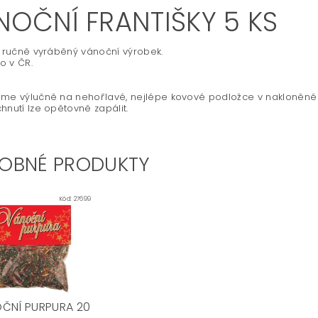
NOČNÍ FRANTIŠKY 5 KS
, ručně vyráběný vánoční výrobek.
o v ČR.
me výlučně na nehořlavé, nejlépe kovové podložce v nakloněné 
hnutí lze opětovně zapálit.
OBNÉ PRODUKTY
Kód:
27699
ČNÍ PURPURA 20