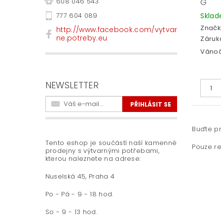
G
608 046 543
Skla
777 604 089
Značk
http://www.facebook.com/vytvar
ne.potreby.eu
Záruka
Vánoč
NEWSLETTER
Buďte pr
Tento eshop je součástí naší kamenné
Pouze re
prodejny s výtvarnými potřebami,
kterou naleznete na adrese:
Nuselská 45, Praha 4
Po - Pá - 9 - 18 hod.
So - 9 - 13 hod.