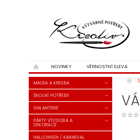
NOVINKY
VĚRNOSTNÍ SLEVA
MALBA A KRESBA
VÁ
ŠKOLNÍ POTŘEBY
GALANTERIE
PÁRTY VÝZDOBA A
DEKORACE
HALLOWEEN / KARNEVAL