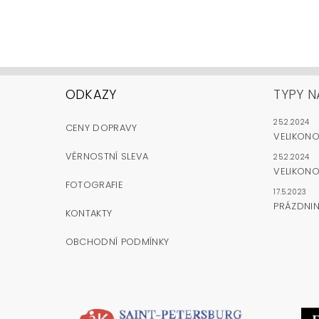
ODKAZY
TYPY N
25.2.2024
CENY DOPRAVY
VELIKON
VĚRNOSTNÍ SLEVA
25.2.2024
VELIKONO
FOTOGRAFIE
17.5.2023
PRÁZDNI
KONTAKTY
OBCHODNÍ PODMÍNKY