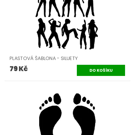
PLASTOVÁ ŠABLONA - SILUETY
79 Kč