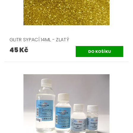
GLITR SYPACÍ 14ML - ZLATÝ
45 Kč