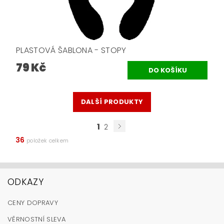
PLASTOVÁ ŠABLONA - STOPY
79 Kč
DALŠÍ PRODUKTY
1
2
36
položek celkem
ODKAZY
CENY DOPRAVY
VĚRNOSTNÍ SLEVA