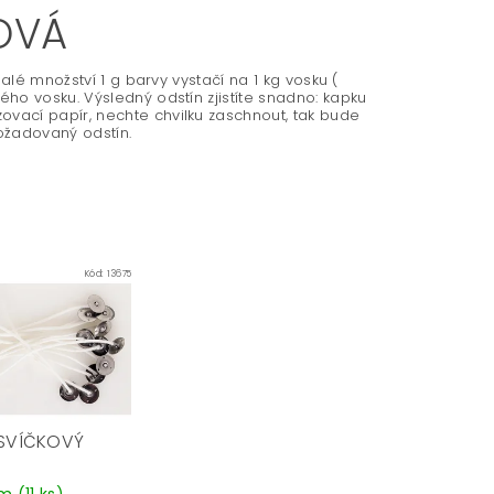
LOVÁ
alé množství 1 g barvy vystačí na 1 kg vosku (
ho vosku. Výsledný odstín zjistíte snadno: kapku
vací papír, nechte chvilku zaschnout, tak bude
požadovaný odstín.
Kód:
13675
SVÍČKOVÝ
em
(11 ks)