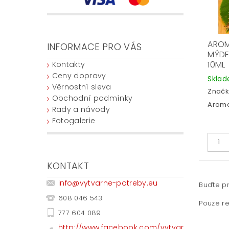
AROM
INFORMACE PRO VÁS
MÝDE
10ML
Kontakty
Ceny dopravy
Skla
Věrnostní sleva
Značk
Obchodní podmínky
Aroma
Rady a návody
Fotogalerie
KONTAKT
info
@
vytvarne-potreby.eu
Buďte pr
608 046 543
Pouze re
777 604 089
http://www.facebook.com/vytvar