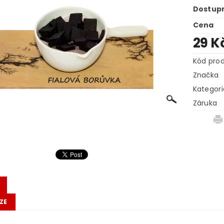
Dostup
Cena
29 K
Kód pro
Značka
Kategori
Záruka
ZE