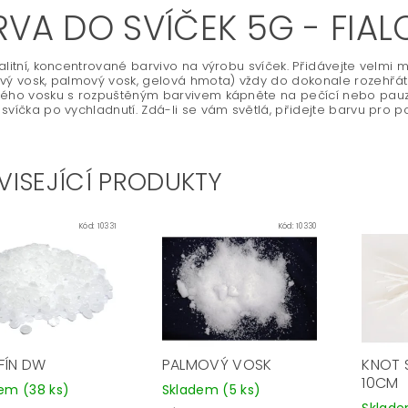
RVA DO SVÍČEK 5G - FIA
alitní, koncentrované barvivo na výrobu svíček. Přidávejte velmi m
vý vosk, palmový vosk, gelová hmota) vždy do dokonale rozehřáté
ého vosku s rozpuštěným barvivem kápněte na pečící nebo pauzo
svíčka po vychladnutí. Zdá-li se vám světlá, přidejte barvu pro 
VISEJÍCÍ PRODUKTY
Kód:
10331
Kód:
10330
FÍN DW
PALMOVÝ VOSK
KNOT 
10CM
dem
(38 ks)
Skladem
(5 ks)
Sklad