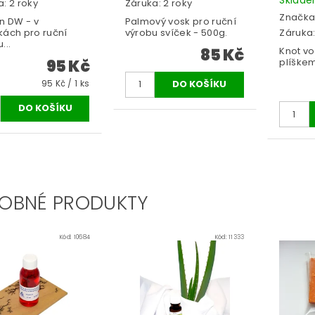
: 2 roky
Záruka: 2 roky
Značka
n DW - v
Palmový vosk pro ruční
kách pro ruční
výrobu svíček - 500g.
Záruka:
...
85 Kč
Knot v
95 Kč
plíške
95 Kč / 1 ks
OBNÉ PRODUKTY
Kód:
10684
Kód:
11333