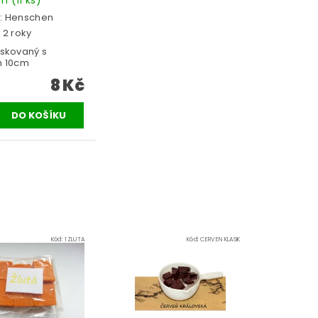
:
Henschen
 2 roky
oskovaný s
m 10cm
8 Kč
Kód:
1ZLUTA
Kód:
CERVEN KLASIK