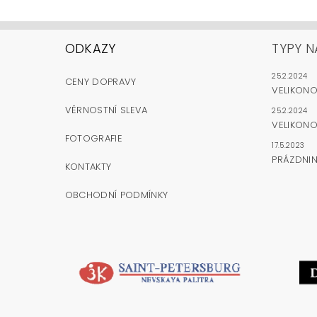
ODKAZY
TYPY N
25.2.2024
CENY DOPRAVY
VELIKON
VĚRNOSTNÍ SLEVA
25.2.2024
VELIKONO
FOTOGRAFIE
17.5.2023
PRÁZDNI
KONTAKTY
OBCHODNÍ PODMÍNKY