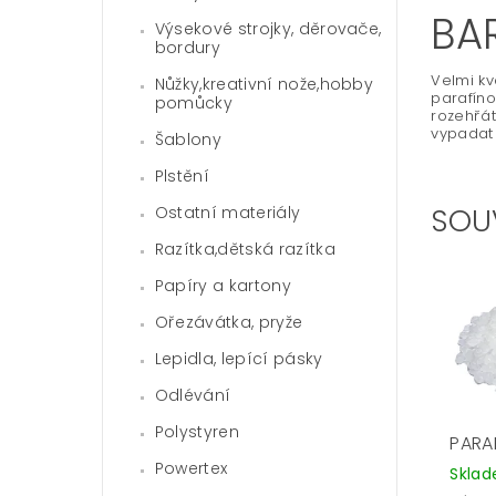
BA
Výsekové strojky, děrovače,
bordury
Velmi kv
Nůžky,kreativní nože,hobby
parafíno
pomůcky
rozehřát
vypadat 
Šablony
Plstění
SOU
Ostatní materiály
Razítka,dětská razítka
Papíry a kartony
Ořezávátka, pryže
Lepidla, lepící pásky
Odlévání
Polystyren
PARA
Powertex
Skla