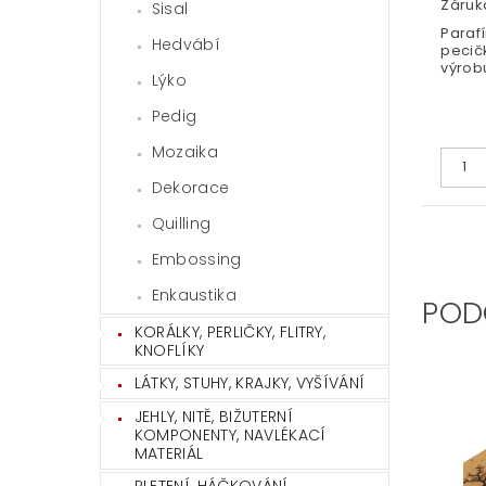
Záruka
Sisal
Parafí
Hedvábí
pecič
výrobu
Lýko
Pedig
Mozaika
Dekorace
Quilling
Embossing
Enkaustika
POD
KORÁLKY, PERLIČKY, FLITRY,
KNOFLÍKY
LÁTKY, STUHY, KRAJKY, VYŠÍVÁNÍ
JEHLY, NITĚ, BIŽUTERNÍ
KOMPONENTY, NAVLÉKACÍ
MATERIÁL