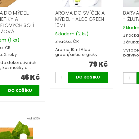
A DO MÝDEL,
AROMA DO SVÍČEK A
BARVA
ETIKY A
MÝDEL - ALOE GREEN
- ŽLUT
ELOVÝCH SOLÍ -
10ML
Sklad
NŽOVÁ
Skladem
(2 ks)
Značka
dem
(1 ks)
Značka:
ČR
Záruka:
a:
ČR
Aroma 10ml Aloe
Vysoce
green/antialergický
: 2 roky
barvivo
79 Kč
 do dekorativních
 kosmetiky a...
46 Kč
Kód:
11335