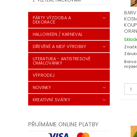
PLETENÍ, HÁČKOVÁNÍ
BARV
PÁRTY VÝZDOBA A
KOSM
DEKORACE
KOUP
ORA
HALLOWEEN / KARNEVAL
Skla
DŘEVĚNÉ A MDF VÝROBKY
Značk
Záruka
LITERATURA - ANTISTRESOVÉ
Barva
OMALOVÁNKY
mýdel,
VÝPRODEJ
NOVINKY
KREATIVNÍ SVÁTKY
PŘIJÍMÁME ONLINE PLATBY