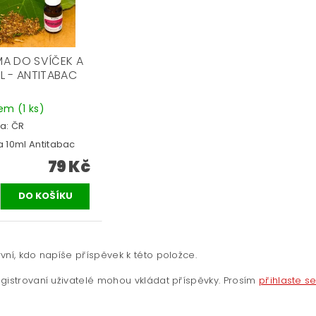
A DO SVÍČEK A
L - ANTITABAC
dem
(1 ks)
a:
ČR
 10ml Antitabac
79 Kč
vní, kdo napíše příspěvek k této položce.
gistrovaní uživatelé mohou vkládat příspěvky. Prosím
přihlaste s