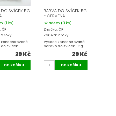
 DO SVÍČEK 5G
BARVA DO SVÍČEK 5G
Á
- ČERVENÁ
em
(1 ks)
Skladem
(3 ks)
:
ČR
Značka:
ČR
 2 roky
Záruka: 2 roky
 koncentrované
Vysoce koncentrované
 do svíček.
barvivo do svíček - 5g.
29 Kč
29 Kč