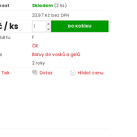
nost
Skladem
(2 ks)
23,97 Kč bez DPH
č
/ ks
duktu
F
ČR
e
Barvy do vosků a gelů
2 roky
Tisk
Dotaz
Hlídat cenu