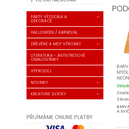
PLETENÍ, HÁČKOVÁNÍ
POD
PÁRTY VÝZDOBA A
DEKORACE
HALLOWEEN / KARNEVAL
DŘEVĚNÉ A MDF VÝROBKY
LITERATURA - ANTISTRESOVÉ
OMALOVÁNKY
BARV
VÝPRODEJ
MÝDLA
NEO
NOVINKY
Skla
Značk
KREATIVNÍ SVÁTKY
Záruka
BARVA
A SVÍČ
PŘIJÍMÁME ONLINE PLATBY