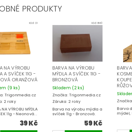
OBNÉ PRODUKTY
Kód:
O1
Kód:
BN10
A NA VÝROBU
BARVA NA VÝROBU
BARVA
 A SVÍČEK 11G -
MÝDLA A SVÍČEK 11G -
KOSME
NOVÁ ORANŽOVÁ
BRONZOVÁ
KOUPE
RŮŽO
dem
(9 ks)
Skladem
(2 ks)
Sklad
a:
Trigonmedia.cz
Značka:
Trigonmedia.cz
Značka
: 2 roky
Záruka: 2 roky
Barva d
 NA VÝROBU MÝDLA
Barva na výrobu mýdla a
mýdel, 
EK 11g - Neonová...
svíček 11g - Bronzová.
39 Kč
59 Kč