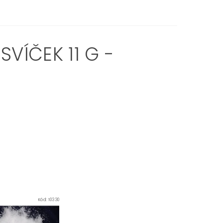
VÍČEK 11 G -
Kód:
10330