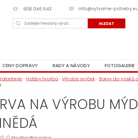
info@vytvarne-potreby.e
608 046 543
CENY DOPRAVY
RADY A NÁVODY
FOTOGALERIE
Galanterie
Hobby tvorba
Výroba svíček
Barvy do vosků a
á
RVA NA VÝROBU MÝDL
HNĚDÁ
Neohodnoceno