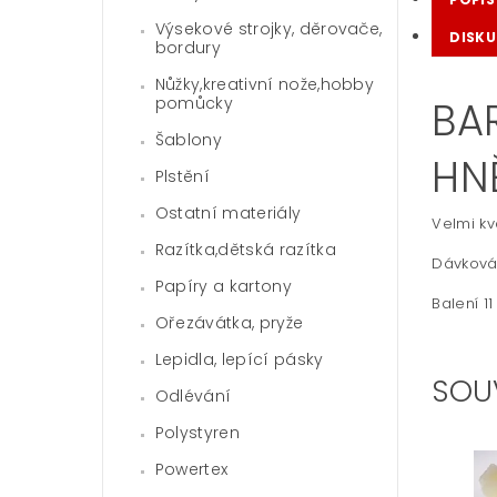
Výsekové strojky, děrovače,
DISKU
bordury
Nůžky,kreativní nože,hobby
pomůcky
BA
Šablony
HN
Plstění
Ostatní materiály
Velmi kv
Razítka,dětská razítka
Dávkování
Papíry a kartony
Balení 11
Ořezávátka, pryže
Lepidla, lepící pásky
SOU
Odlévání
Polystyren
Powertex