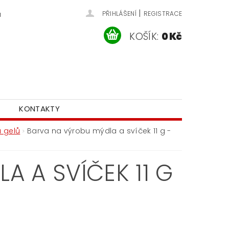
|
u
PŘIHLÁŠENÍ
REGISTRACE
KOŠÍK:
0 Kč
KONTAKTY
 gelů
Barva na výrobu mýdla a svíček 11 g -
A A SVÍČEK 11 G