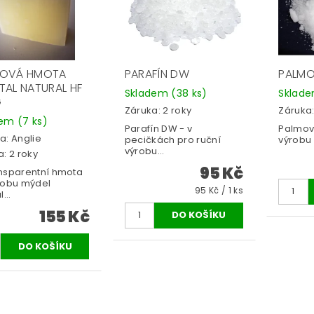
LOVÁ HMOTA
PARAFÍN DW
PALMO
TAL NATURAL HF
Skladem
(38 ks)
Sklad
G
Záruka: 2 roky
Záruka:
dem
(7 ks)
Parafín DW - v
Palmový
a:
Anglie
pecičkách pro ruční
výrobu 
výrobu...
: 2 roky
95 Kč
nsparentní hmota
robu mýdel
95 Kč / 1 ks
...
155 Kč