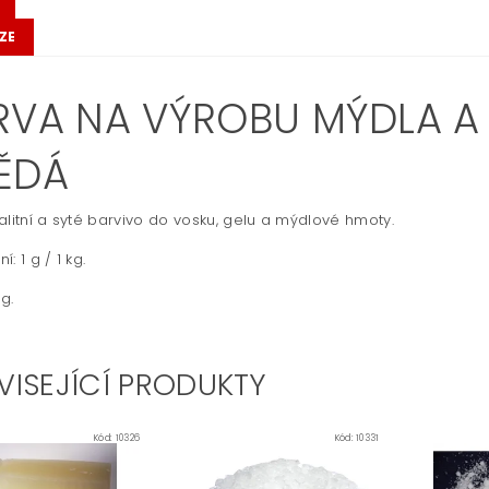
ZE
RVA NA VÝROBU MÝDLA A S
ĚDÁ
alitní a syté barvivo do vosku, gelu a mýdlové hmoty.
: 1 g / 1 kg.
 g.
VISEJÍCÍ PRODUKTY
Kód:
10326
Kód:
10331