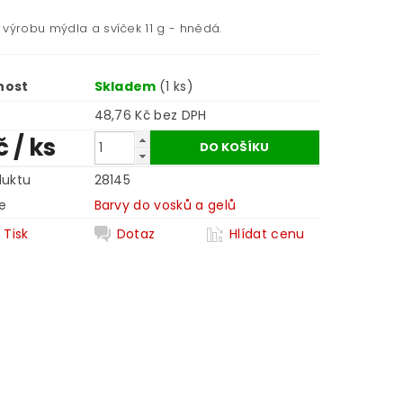
 výrobu mýdla a svíček 11 g - hnědá.
nost
Skladem
(1 ks)
48,76 Kč bez DPH
č
/ ks
duktu
28145
e
Barvy do vosků a gelů
Tisk
Dotaz
Hlídat cenu