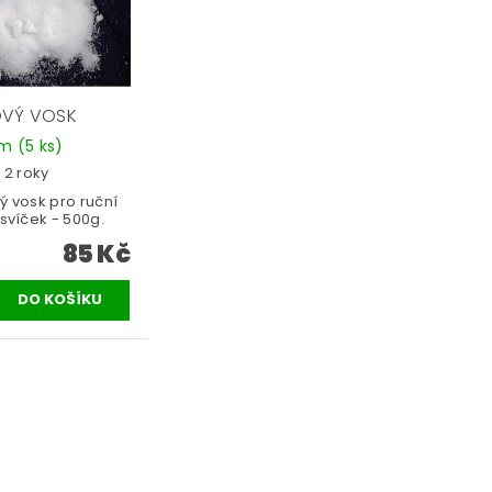
VÝ VOSK
em
(5 ks)
 2 roky
 vosk pro ruční
svíček - 500g.
85 Kč