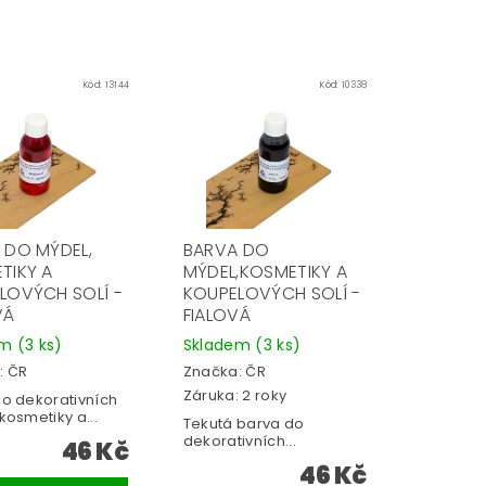
Kód:
13144
Kód:
10338
 DO MÝDEL,
BARVA DO
TIKY A
MÝDEL,KOSMETIKY A
LOVÝCH SOLÍ -
KOUPELOVÝCH SOLÍ -
VÁ
FIALOVÁ
em
(3 ks)
Skladem
(3 ks)
:
ČR
Značka:
ČR
Záruka: 2 roky
o dekorativních
kosmetiky a...
Tekutá barva do
dekorativních...
46 Kč
46 Kč