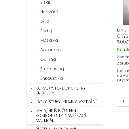
Sisal
Hedvábí
Lýko
MÝD
Pedig
CRYS
Mozaika
500
Dekorace
Skla
Značk
Quilling
Záruka
Embossing
Netra
na vý
Enkaustika
Crystal
KORÁLKY, PERLIČKY, FLITRY,
KNOFLÍKY
LÁTKY, STUHY, KRAJKY, VYŠÍVÁNÍ
JEHLY, NITĚ, BIŽUTERNÍ
KOMPONENTY, NAVLÉKACÍ
MATERIÁL