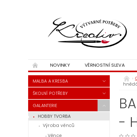
NOVINKY
VĚRNOSTNÍ SLEVA
MALBA A KRESBA
hněd
ŠKOLNÍ POTŘEBY
BA
GALANTERIE
- 
HOBBY TVORBA
Výroba věnců
Věnce