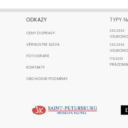
ODKAZY
TYPY N
25.2.2024
CENY DOPRAVY
VELIKON
VĚRNOSTNÍ SLEVA
25.2.2024
VELIKONO
FOTOGRAFIE
17.5.2023
PRÁZDNI
KONTAKTY
OBCHODNÍ PODMÍNKY