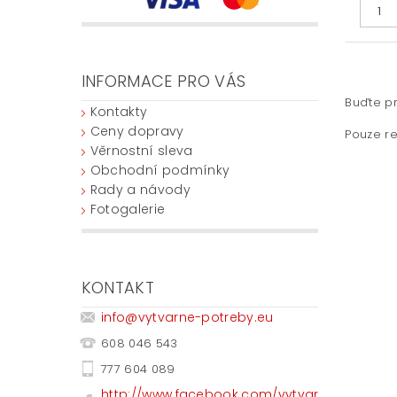
INFORMACE PRO VÁS
Buďte pr
Kontakty
Ceny dopravy
Pouze re
Věrnostní sleva
Obchodní podmínky
Rady a návody
Fotogalerie
KONTAKT
info
@
vytvarne-potreby.eu
608 046 543
777 604 089
http://www.facebook.com/vytvar