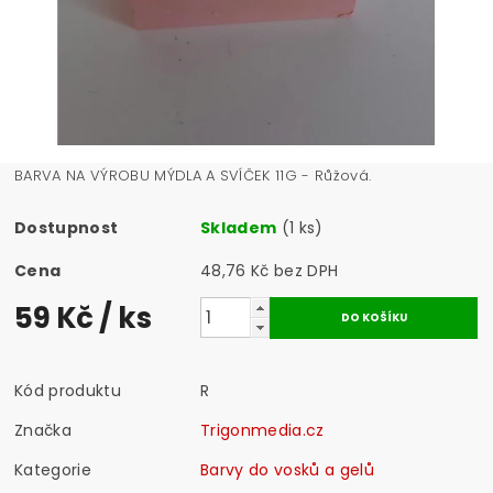
BARVA NA VÝROBU MÝDLA A SVÍČEK 11G - Růžová.
Dostupnost
Skladem
(1 ks)
Cena
48,76 Kč bez DPH
59 Kč
/ ks
Kód produktu
R
Značka
Trigonmedia.cz
Kategorie
Barvy do vosků a gelů