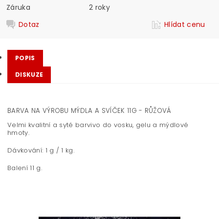
Záruka
2 roky
Dotaz
Hlídat cenu
POPIS
DISKUZE
BARVA NA VÝROBU MÝDLA A SVÍČEK 11G - RŮŽOVÁ
Velmi kvalitní a syté barvivo do vosku, gelu a mýdlové
hmoty.
Dávkování: 1 g / 1 kg.
Balení 11 g.