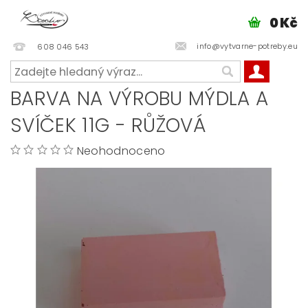
0 Kč
info@vytvarne-potreby.eu
608 046 543
BARVA NA VÝROBU MÝDLA A
SVÍČEK 11G - RŮŽOVÁ
Neohodnoceno