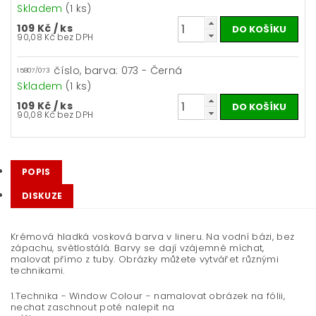
Skladem
(1 ks)
109 Kč
/ ks
90,08 Kč bez DPH
číslo, barva: 073 - Černá
15807/073
Skladem
(1 ks)
109 Kč
/ ks
90,08 Kč bez DPH
POPIS
DISKUZE
Krémová hladká vosková barva v lineru. Na vodní bázi, bez
zápachu, světlostálá. Barvy se dají vzájemně míchat,
malovat přímo z tuby. Obrázky můžete vytvářet různými
technikami.
1.Technika - Window Colour - namalovat obrázek na fólii,
nechat zaschnout poté nalepit na