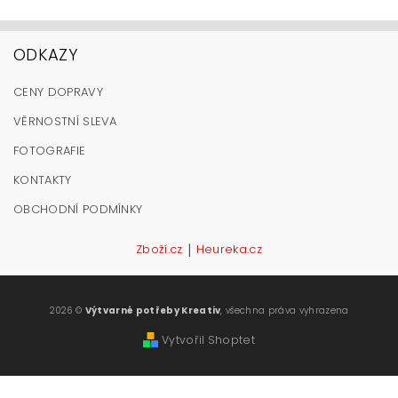
ODKAZY
CENY DOPRAVY
VĚRNOSTNÍ SLEVA
FOTOGRAFIE
KONTAKTY
OBCHODNÍ PODMÍNKY
|
Zboží.cz
Heureka.cz
2026 ©
Výtvarné potřeby Kreativ
, všechna práva vyhrazena
Vytvořil Shoptet