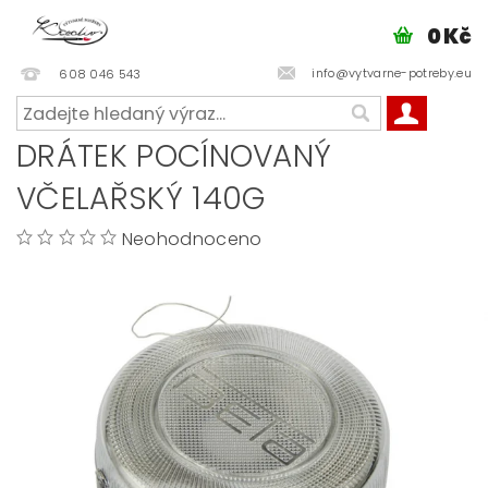
0 Kč
info@vytvarne-potreby.eu
608 046 543
DRÁTEK POCÍNOVANÝ
VČELAŘSKÝ 140G
Neohodnoceno