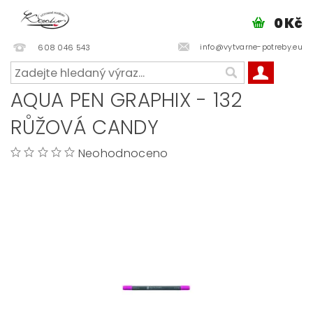
0 Kč
info@vytvarne-potreby.eu
608 046 543
AQUA PEN GRAPHIX - 132
RŮŽOVÁ CANDY
Neohodnoceno