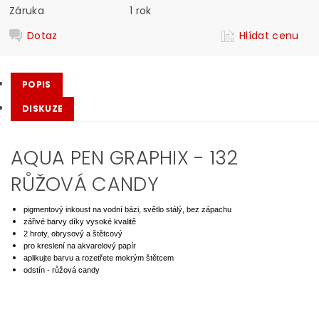
Záruka
1 rok
Dotaz
Hlídat cenu
POPIS
DISKUZE
AQUA PEN GRAPHIX - 132
RŮŽOVÁ CANDY
pigmentový inkoust na vodní bázi, světlo stálý, bez zápachu
zářivé barvy díky vysoké kvalitě
2 hroty, obrysový a štětcový
pro kreslení na akvarelový papír
aplikujte barvu a rozetřete mokrým štětcem
odstín - růžová candy