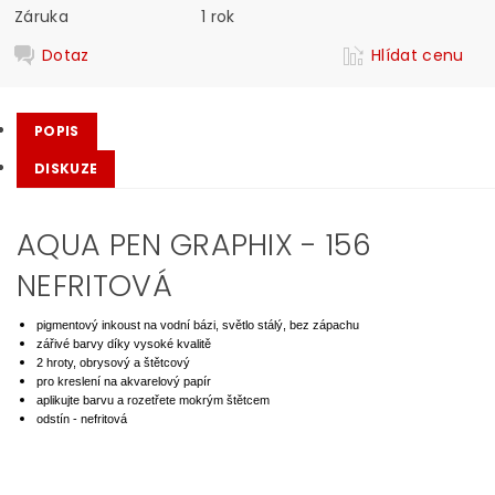
Záruka
1 rok
Dotaz
Hlídat cenu
POPIS
DISKUZE
AQUA PEN GRAPHIX - 156
NEFRITOVÁ
pigmentový inkoust na vodní bázi, světlo stálý, bez zápachu
zářivé barvy díky vysoké kvalitě
2 hroty, obrysový a štětcový
pro kreslení na akvarelový papír
aplikujte barvu a rozetřete mokrým štětcem
odstín - nefritová