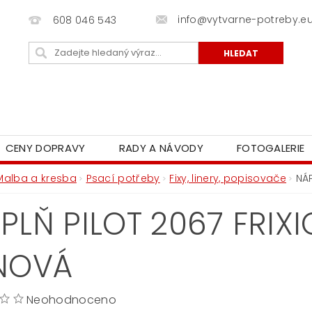
info@vytvarne-potreby.e
608 046 543
CENY DOPRAVY
RADY A NÁVODY
FOTOGALERIE
Malba a kresba
Psací potřeby
Fixy, linery, popisovače
NÁP
PLŇ PILOT 2067 FRIXI
NOVÁ
Neohodnoceno