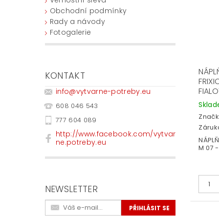
Obchodní podmínky
Rady a návody
Fotogalerie
NÁPL
KONTAKT
FRIXI
FIAL
info
@
vytvarne-potreby.eu
Skla
608 046 543
Značk
777 604 089
Záruka
http://www.facebook.com/vytvar
NÁPLŇ
ne.potreby.eu
M 07 - 
NEWSLETTER