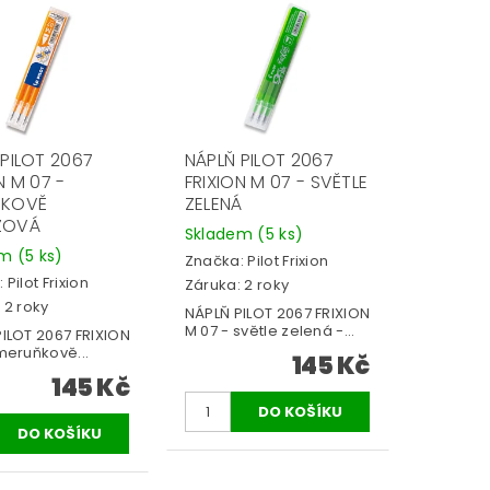
 PILOT 2067
NÁPLŇ PILOT 2067
N M 07 -
FRIXION M 07 - SVĚTLE
ŇKOVĚ
ZELENÁ
ŽOVÁ
Skladem
(5 ks)
em
(5 ks)
Značka:
Pilot Frixion
:
Pilot Frixion
Záruka: 2 roky
 2 roky
NÁPLŇ PILOT 2067 FRIXION
M 07 - světle zelená -...
ILOT 2067 FRIXION
meruňkově...
145 Kč
145 Kč