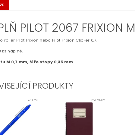
ZE
LŇ PILOT 2067 FRIXION M
o roller
Pilot Frixion
nebo Pilot
Frixion Clicker 0,7.
 ks náplně.
otu M 0,7 mm, šíře stopy 0,35 mm.
VISEJÍCÍ PRODUKTY
Kód:
7511
Kód:
24442