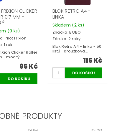
 FRIXION CLICKER
BLOK RETRO A4 -
R 0,7 MM -
LINKA
RÝ
Skladem
(2 ks)
dem
(9 ks)
Značka:
BOBO
a:
Pilot Frixion
Záruka: 2 roky
: 1 rok
Blok Retro A4 - linka - 50
listů - kroužková...
FriXion Clicker Roller
m - modrý.
115 Kč
85 Kč
OBNÉ PRODUKTY
Kód:
094
Kód:
220P