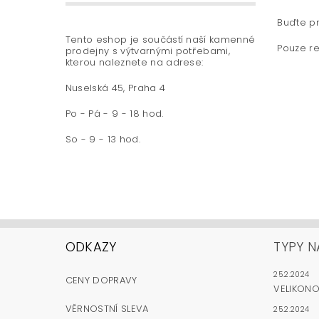
Buďte pr
Tento eshop je součástí naší kamenné
Pouze re
prodejny s výtvarnými potřebami,
kterou naleznete na adrese:
Nuselská 45, Praha 4
Po - Pá - 9 - 18 hod.
So - 9 - 13 hod.
ODKAZY
TYPY N
25.2.2024
CENY DOPRAVY
VELIKON
VĚRNOSTNÍ SLEVA
25.2.2024