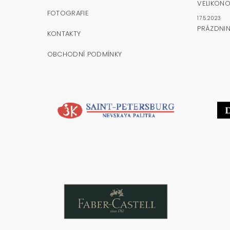
VELIKONO
FOTOGRAFIE
17.5.2023
PRÁZDNI
KONTAKTY
OBCHODNÍ PODMÍNKY