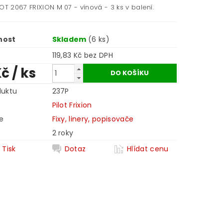
OT 2067 FRIXION M 07 - vínová - 3 ks v balení.
nost
Skladem
(6 ks)
119,83 Kč bez DPH
Kč
/ ks
duktu
237P
Pilot Frixion
e
Fixy, linery, popisovače
2 roky
Tisk
Dotaz
Hlídat cenu