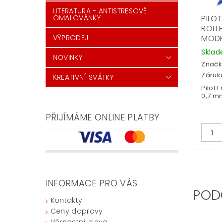
LITERATURA - ANTISTRESOVÉ
OMALOVÁNKY
PILOT
ROLLE
VÝPRODEJ
MOD
Skla
NOVINKY
Značk
Záruka
KREATIVNÍ SVÁTKY
Pilot 
0,7 m
PŘIJÍMÁME ONLINE PLATBY
INFORMACE PRO VÁS
POD
Kontakty
Ceny dopravy
Věrnostní sleva