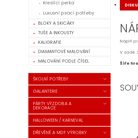
Kreslící perka
DISKU
Luxusní psací potřeby
BLOKY A SKICÁKY
NÁP
TUŠE A INKOUSTY
Náplň pr
KALIGRAFIE
DIAMANTOVÉ MALOVÁNÍ
V sadě 3
MALOVÁNÍ PODLE ČÍSEL
Šíře hr
ŠKOLNÍ POTŘEBY
SOU
GALANTERIE
PÁRTY VÝZDOBA A
DEKORACE
HALLOWEEN / KARNEVAL
DŘEVĚNÉ A MDF VÝROBKY