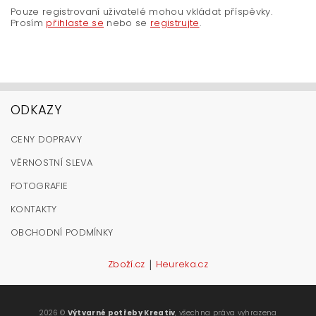
Pouze registrovaní uživatelé mohou vkládat příspěvky.
Prosím
přihlaste se
nebo se
registrujte
.
ODKAZY
CENY DOPRAVY
VĚRNOSTNÍ SLEVA
FOTOGRAFIE
KONTAKTY
OBCHODNÍ PODMÍNKY
|
Zboží.cz
Heureka.cz
2026 ©
Výtvarné potřeby Kreativ
, všechna práva vyhrazena