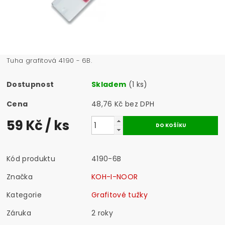
Tuha grafitová 4190 - 6B.
Dostupnost
Skladem
(1 ks)
Cena
48,76 Kč bez DPH
59 Kč
/ ks
Kód produktu
4190-6B
Značka
KOH-I-NOOR
Kategorie
Grafitové tužky
Záruka
2 roky