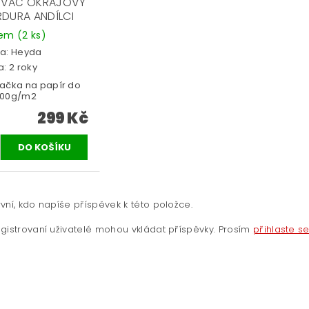
VAČ OKRAJOVÝ
RDURA ANDÍLCI
dem
(2 ks)
a:
Heyda
: 2 roky
ačka na papír do
300g/m2
299 Kč
vní, kdo napíše příspěvek k této položce.
gistrovaní uživatelé mohou vkládat příspěvky. Prosím
přihlaste s