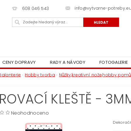
info@vytvarne-potreby.e
608 046 543
CENY DOPRAVY
RADY A NÁVODY
FOTOGALERIE
Galanterie
Hobby tvorba
Nůžky,kreativní nože,hobby pom
ROVACÍ KLEŠTĚ - 3M
Neohodnoceno
Dekoračn