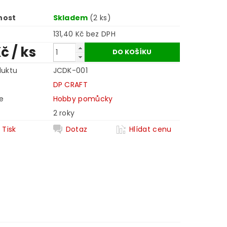
nost
Skladem
(2 ks)
131,40 Kč bez DPH
Kč
/ ks
duktu
JCDK-001
DP CRAFT
e
Hobby pomůcky
2 roky
Tisk
Dotaz
Hlídat cenu