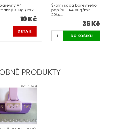
 barevný A4
Školní sada barevného
tranný 300g / m2.
papíru - A4 80g/m2 -
20ks...
10 Kč
36 Kč
DETAIL
OBNÉ PRODUKTY
Kód:
3687484