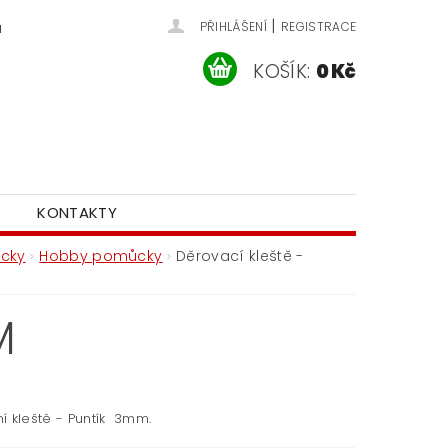
|
u
PŘIHLÁŠENÍ
REGISTRACE
KOŠÍK:
0 Kč
KONTAKTY
ůcky
Hobby pomůcky
Děrovací kleště -
M
í kleště - Puntík 3mm.