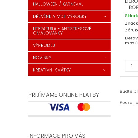
DĚRO
HALLOWEEN / KARNEVAL
- BO
Skla
DŘEVĚNÉ A MDF VÝROBKY
Značk
LITERATURA - ANTISTRESOVÉ
Záruka
OMALOVÁNKY
Děrov
max 
VÝPRODEJ
NOVINKY
KREATIVNÍ SVÁTKY
Buďte pr
PŘIJÍMÁME ONLINE PLATBY
Pouze re
INFORMACE PRO VÁS