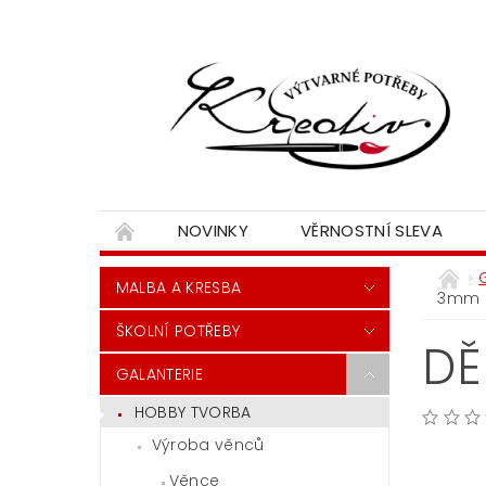
NOVINKY
VĚRNOSTNÍ SLEVA
MALBA A KRESBA
3mm
ŠKOLNÍ POTŘEBY
DĚ
GALANTERIE
HOBBY TVORBA
Výroba věnců
Věnce