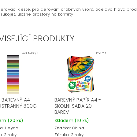
 děrovací kleště, pro děrování drobných vzorů, ocelová hlava prodě
ukojeť, úložné prostory na konfety
VISEJÍCÍ PRODUKTY
Kód:
12466/00
Kód:
281
R BAREVNÝ A4
BAREVNÝ PAPÍR A4 -
STRANNÝ 300G
ŠKOLNÍ SADA 20
BAREV
dem
(20 ks)
Skladem
(10 ks)
a:
Heyda
Značka:
China
: 2 roky
Záruka: 2 roky