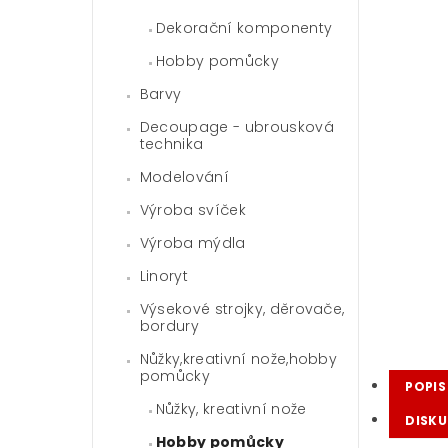
Dekorační komponenty
Hobby pomůcky
Barvy
Decoupage - ubrousková
technika
Modelování
Výroba svíček
Výroba mýdla
Linoryt
Výsekové strojky, děrovače,
bordury
Nůžky,kreativní nože,hobby
pomůcky
POPIS
Nůžky, kreativní nože
DISKU
Hobby pomůcky