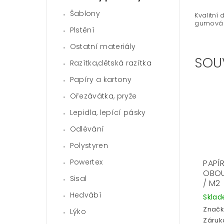
Šablony
Kvalitní
gumová r
Plstění
Ostatní materiály
SOU
Razítka,dětská razítka
Papíry a kartony
Ořezávátka, pryže
Lepidla, lepící pásky
Odlévání
Polystyren
Powertex
PAPÍ
OBOU
Sisal
/ M2
Hedvábí
Skla
Značk
Lýko
Záruka