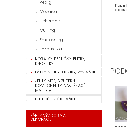
Pedig
Papír
obous
Mozaika
Dekorace
Quilling
Embossing
Enkaustika
KORÁLKY, PERLIČKY, FLITRY,
KNOFLÍKY
POD
LÁTKY, STUHY, KRAJKY, VYŠÍVÁNÍ
JEHLY, NITĚ, BIŽUTERNÍ
KOMPONENTY, NAVLÉKACÍ
MATERIÁL
PLETENÍ, HÁČKOVÁNÍ
PÁRTY VÝZDOBA A
DEKORACE