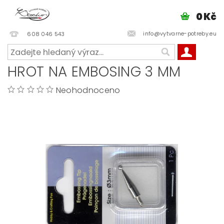
0 Kč
info@vytvarne-potreby.eu
608 046 543
HROT NA EMBOSING 3 MM
Neohodnoceno