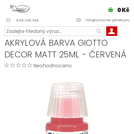
0 Kč
info@vytvarne-potreby.eu
608 046 543
AKRYLOVÁ BARVA GIOTTO
DECOR MATT 25ML - ČERVENÁ
Neohodnoceno