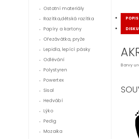
Ostatní materiály
Razítka,dětská razítka
POPIS
Papíry a kartony
DISKU
Ořezávátka, pryže
AK
Lepidla, lepící pásky
Odlévání
Barvy ur
Polystyren
Powertex
SOU
Sisal
Hedvábí
Lýko
Pedig
Mozaika