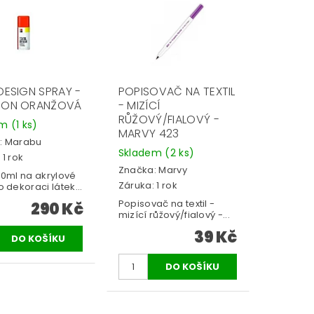
DESIGN SPRAY -
POPISOVAČ NA TEXTIL
EON ORANŽOVÁ
- MIZÍCÍ
RŮŽOVÝ/FIALOVÝ -
em
(1 ks)
MARVY 423
:
Marabu
Skladem
(2 ks)
 1 rok
Značka:
Marvy
50ml na akrylové
Záruka: 1 rok
o dekoraci látek...
Popisovač na textil -
290 Kč
mizící růžový/fialový -...
39 Kč