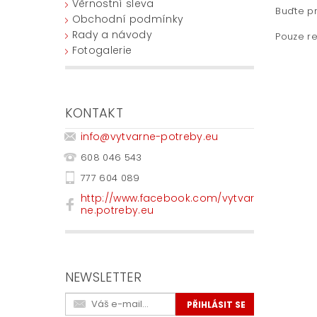
Věrnostní sleva
Buďte pr
Obchodní podmínky
Rady a návody
Pouze re
Fotogalerie
KONTAKT
info
@
vytvarne-potreby.eu
608 046 543
777 604 089
http://www.facebook.com/vytvar
ne.potreby.eu
NEWSLETTER