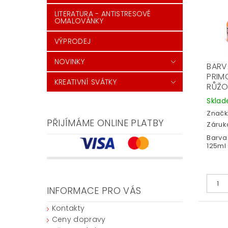
LITERATURA - ANTISTRESOVÉ
OMALOVÁNKY
VÝPRODEJ
NOVINKY
BARV
PRIM
KREATIVNÍ SVÁTKY
RŮŽ
Skla
Značk
PŘIJÍMÁME ONLINE PLATBY
Záruka
Barva 
125ml 
INFORMACE PRO VÁS
Kontakty
Ceny dopravy