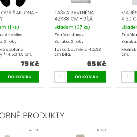
TOVÁ ŠABLONA -
TAŠKA BAVLNĚNÁ
MALÍŘ
Y
42X38 CM - BÍLÁ
X 30 
dem
(1 ks)
Skladem
(37 ks)
Sklad
a:
ArteMiss
Značka:
Jassz
Značka
: 2 roky
Záruka: 2 roky
Záruka:
ová šablona
Taška bavlněná 42x38
Malířsk
y / 14,5x14,5 cm.
cm bílá.
cm.
79 Kč
65 Kč
OBNÉ PRODUKTY
Kód:
370
Kód:
44