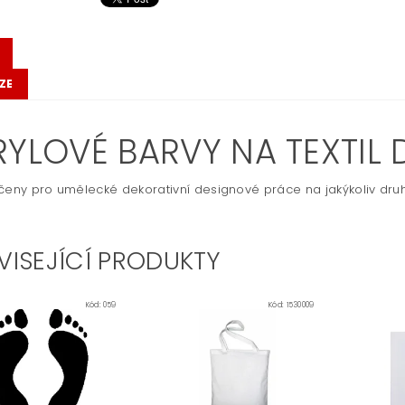
ZE
RYLOVÉ BARVY NA TEXTIL 
čeny pro umělecké dekorativní designové práce na jakýkoliv druh
VISEJÍCÍ PRODUKTY
Kód:
059
Kód:
1530009