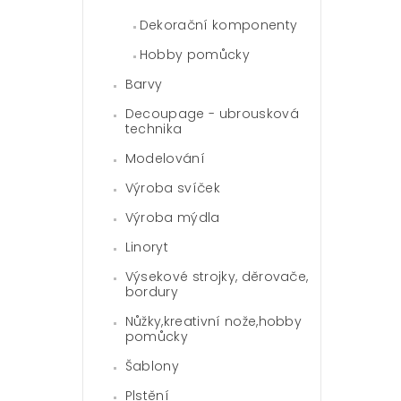
Dekorační komponenty
Hobby pomůcky
Barvy
Decoupage - ubrousková
technika
Modelování
Výroba svíček
Výroba mýdla
Linoryt
Výsekové strojky, děrovače,
bordury
Nůžky,kreativní nože,hobby
pomůcky
Šablony
Plstění