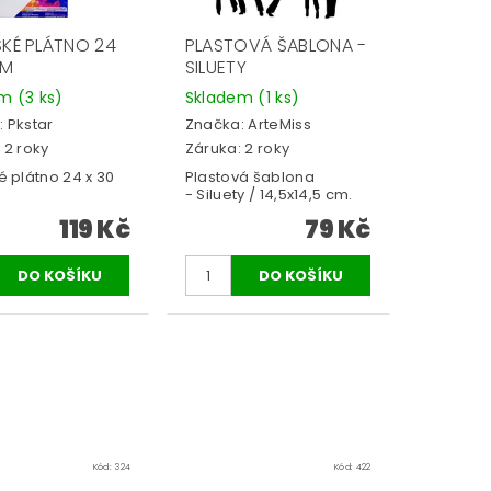
SKÉ PLÁTNO 24
PLASTOVÁ ŠABLONA -
CM
SILUETY
em
(3 ks)
Skladem
(1 ks)
:
Pkstar
Značka:
ArteMiss
 2 roky
Záruka: 2 roky
é plátno 24 x 30
Plastová šablona
- Siluety / 14,5x14,5 cm.
119 Kč
79 Kč
Kód:
324
Kód:
422