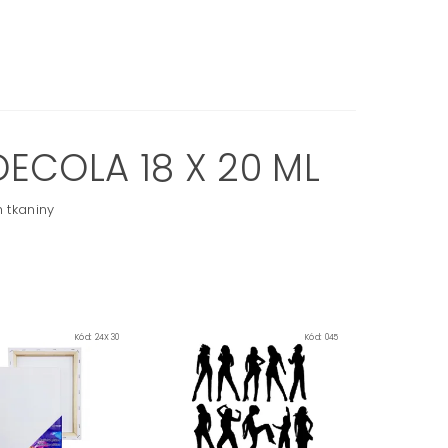
DECOLA 18 X 20 ML
 tkaniny
Kód:
24X30
Kód:
045