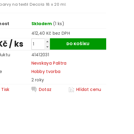
barvy na textil Decola 18 x 20 ml.
nost
Skladem
(1 ks)
412,40 Kč bez DPH
Kč
/ ks
duktu
41412031
Nevskaya Palitra
e
Hobby tvorba
2 roky
Tisk
Dotaz
Hlídat cenu