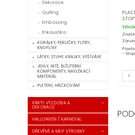
Dekorace
PLAS
Quilling
STOP
Embossing
Skla
Enkaustika
Značk
Záruka
KORÁLKY, PERLIČKY, FLITRY,
KNOFLÍKY
Plast
- Stop
LÁTKY, STUHY, KRAJKY, VYŠÍVÁNÍ
JEHLY, NITĚ, BIŽUTERNÍ
KOMPONENTY, NAVLÉKACÍ
MATERIÁL
PLETENÍ, HÁČKOVÁNÍ
PÁRTY VÝZDOBA A
DEKORACE
POD
HALLOWEEN / KARNEVAL
DŘEVĚNÉ A MDF VÝROBKY