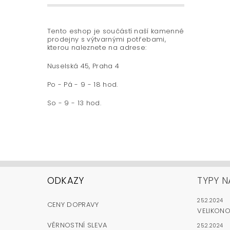
Tento eshop je součástí naší kamenné
prodejny s výtvarnými potřebami,
kterou naleznete na adrese:
Nuselská 45, Praha 4
Po - Pá - 9 - 18 hod.
So - 9 - 13 hod.
ODKAZY
TYPY N
25.2.2024
CENY DOPRAVY
VELIKON
VĚRNOSTNÍ SLEVA
25.2.2024