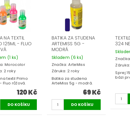
A NA TEXTIL
BATIKA ZA STUDENA
TEXTIL
O 125ML - FLUO
ARTEMISS 5G -
324 N
OVÁ
MODRÁ
Sklad
dem
(1 ks)
Skladem
(6 ks)
Značka
a:
Morocolor
Značka:
ArteMiss
Záruka:
: 2 roky
Záruka: 2 roky
Sprej 1
bázi pr
na textil Primo
Batika za studena
- Fluo růžová.
ArteMiss 5g - modrá.
120 Kč
69 Kč