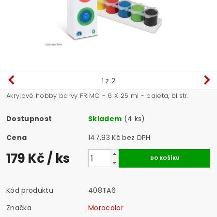
1
z 2
Akrylové hobby barvy PRIMO - 6 X 25 ml - paleta, blistr.
Dostupnost
Skladem
(4 ks)
Cena
147,93 Kč bez DPH
179 Kč
/ ks
Kód produktu
408TA6
Značka
Morocolor