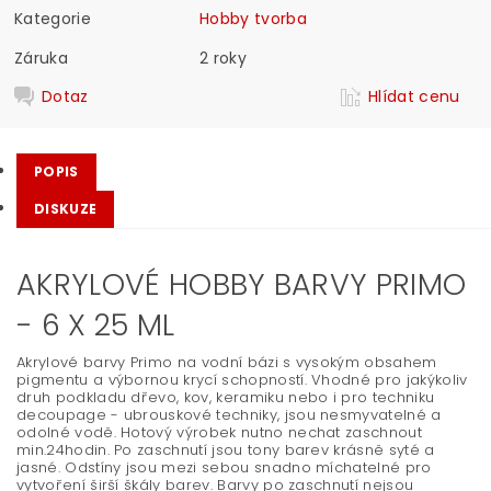
Kategorie
Hobby tvorba
Záruka
2 roky
Dotaz
Hlídat cenu
POPIS
DISKUZE
AKRYLOVÉ HOBBY BARVY PRIMO
- 6 X 25 ML
Akrylové barvy Primo na vodní bázi s vysokým obsahem
pigmentu a výbornou krycí schopností. Vhodné pro jakýkoliv
druh podkladu dřevo, kov, keramiku nebo i pro techniku
decoupage - ubrouskové techniky, jsou nesmyvatelné a
odolné vodě. Hotový výrobek nutno nechat zaschnout
min.24hodin. Po zaschnutí jsou tony barev krásně syté a
jasné. Odstíny jsou mezi sebou snadno míchatelné pro
vytvoření širší škály barev. Barvy po zaschnutí nejsou