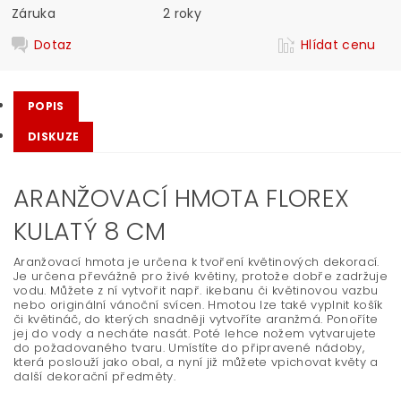
Záruka
2 roky
Dotaz
Hlídat cenu
POPIS
DISKUZE
ARANŽOVACÍ HMOTA FLOREX
KULATÝ 8 CM
Aranžovací hmota je určena k tvoření květinových dekorací.
Je určena převážně pro živé květiny, protože dobře zadržuje
vodu. Můžete z ní vytvořit např. ikebanu či květinovou vazbu
nebo originální vánoční svícen. Hmotou lze také vyplnit košík
či květináč, do kterých snadněji vytvoříte aranžmá. Ponoříte
jej do vody a necháte nasát. Poté lehce nožem vytvarujete
do požadovaného tvaru. Umístíte do připravené nádoby,
která poslouží jako obal, a nyní již můžete vpichovat květy a
další dekorační předměty.