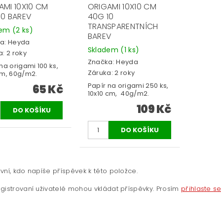
AMI 10X10 CM
ORIGAMI 10X10 CM
10 BAREV
40G 10
TRANSPARENTNÍCH
dem
(2 ks)
BAREV
a:
Heyda
Skladem
(1 ks)
: 2 roky
Značka:
Heyda
na origami 100 ks,
Záruka: 2 roky
cm, 60g/m2.
Papír na origami 250 ks,
65 Kč
10x10 cm, 40g/m2.
109 Kč
vní, kdo napíše příspěvek k této položce.
gistrovaní uživatelé mohou vkládat příspěvky. Prosím
přihlaste s