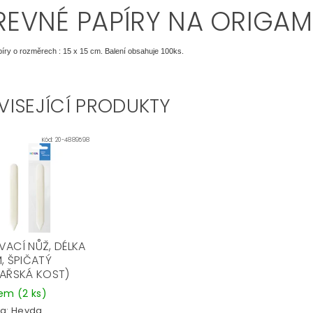
REVNÉ PAPÍRY NA ORIGAMI
íry o rozměrech : 15 x 15 cm. Balení obsahuje 100ks.
VISEJÍCÍ PRODUKTY
Kód:
20-4889598
VACÍ NŮŽ, DÉLKA
, ŠPIČATÝ
HAŘSKÁ KOST)
dem
(2 ks)
a:
Heyda