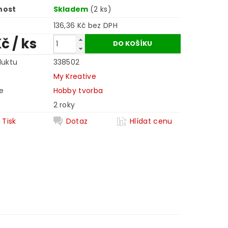
nost
Skladem
(2 ks)
136,36 Kč bez DPH
Kč
/ ks
duktu
338502
My Kreative
e
Hobby tvorba
2 roky
Tisk
Dotaz
Hlídat cenu