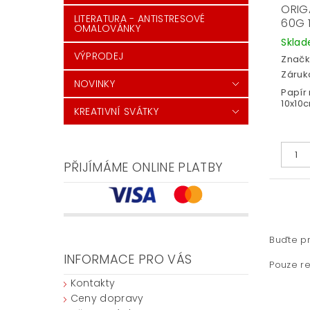
ORIG
LITERATURA - ANTISTRESOVÉ
60G 
OMALOVÁNKY
Skla
VÝPRODEJ
Značk
Záruka
NOVINKY
Papír 
10x10
KREATIVNÍ SVÁTKY
PŘIJÍMÁME ONLINE PLATBY
Buďte pr
INFORMACE PRO VÁS
Pouze re
Kontakty
Ceny dopravy