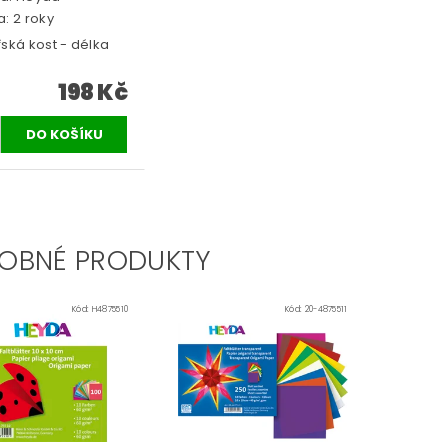
: 2 roky
ská kost - délka
198 Kč
OBNÉ PRODUKTY
Kód:
H4875510
Kód:
20-4875511