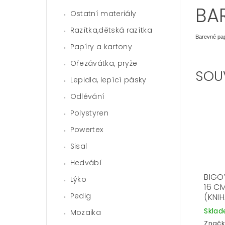
BA
Ostatní materiály
Razítka,dětská razítka
Barevné pap
Papíry a kartony
Ořezávátka, pryže
SOU
Lepidla, lepící pásky
Odlévání
Polystyren
Powertex
Sisal
Hedvábí
BIGO
Lýko
16 CM
Pedig
(KNI
Skla
Mozaika
Značk