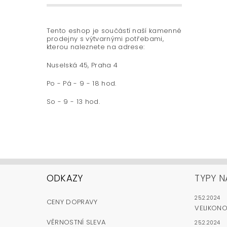
Tento eshop je součástí naší kamenné
prodejny s výtvarnými potřebami,
kterou naleznete na adrese:
Nuselská 45, Praha 4
Po - Pá - 9 - 18 hod.
So - 9 - 13 hod.
ODKAZY
TYPY N
25.2.2024
CENY DOPRAVY
VELIKON
VĚRNOSTNÍ SLEVA
25.2.2024