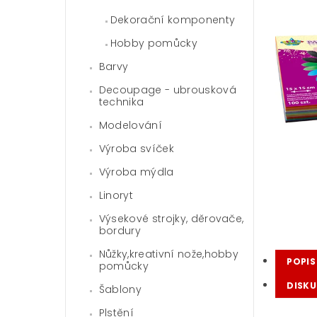
Dekorační komponenty
Hobby pomůcky
Barvy
Decoupage - ubrousková
technika
Modelování
Výroba svíček
Výroba mýdla
Linoryt
Výsekové strojky, děrovače,
bordury
Nůžky,kreativní nože,hobby
POPIS
pomůcky
DISKU
Šablony
Plstění