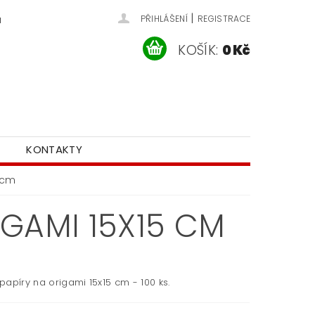
|
u
PŘIHLÁŠENÍ
REGISTRACE
KOŠÍK:
0 Kč
KONTAKTY
 cm
IGAMI 15X15 CM
apíry na origami 15x15 cm - 100 ks.