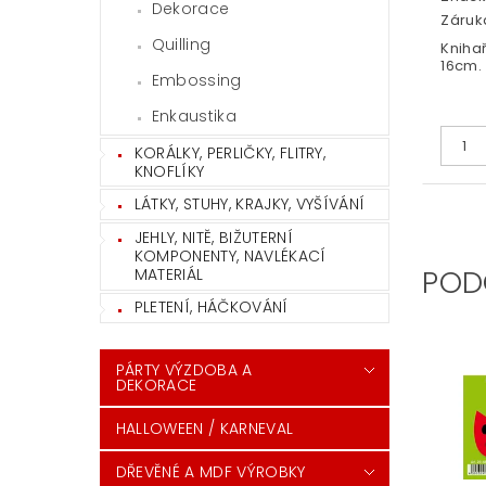
Dekorace
Záruka
Quilling
Knihař
16cm.
Embossing
Enkaustika
KORÁLKY, PERLIČKY, FLITRY,
KNOFLÍKY
LÁTKY, STUHY, KRAJKY, VYŠÍVÁNÍ
JEHLY, NITĚ, BIŽUTERNÍ
KOMPONENTY, NAVLÉKACÍ
POD
MATERIÁL
PLETENÍ, HÁČKOVÁNÍ
PÁRTY VÝZDOBA A
DEKORACE
HALLOWEEN / KARNEVAL
DŘEVĚNÉ A MDF VÝROBKY