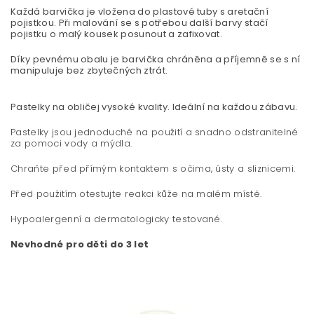
Každá barvička je vložena do plastové tuby s aretační
pojistkou. Při malování se s potřebou další barvy stačí
pojistku o malý kousek posunout a zafixovat.
Díky pevnému obalu je barvička chráněna a příjemně se s ní
manipuluje bez zbytečných ztrát.
Pastelky na obličej vysoké kvality. Ideální na každou zábavu.
Pastelky jsou jednoduché na použití a snadno odstranitelné
za pomoci vody a mýdla.
Chraňte před přímým kontaktem s očima, ústy a sliznicemi.
Před použitím otestujte reakci kůže na malém místě.
Hypoalergenní a dermatologicky testované.
Nevhodné pro děti do 3 let