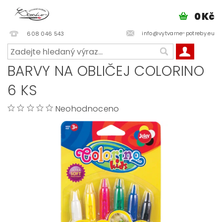
0 Kč
info@vytvarne-potreby.eu
608 046 543
BARVY NA OBLIČEJ COLORINO
6 KS
Neohodnoceno