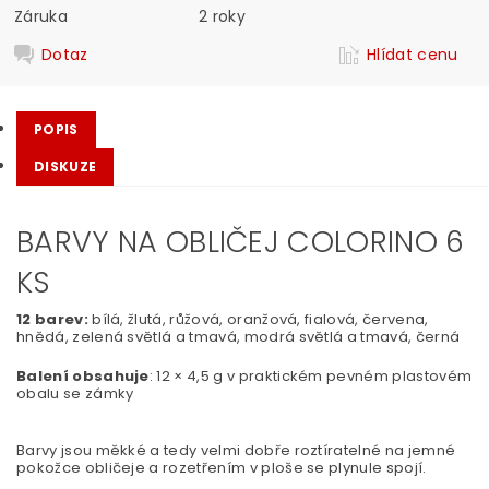
Záruka
2 roky
Dotaz
Hlídat cenu
POPIS
DISKUZE
BARVY NA OBLIČEJ COLORINO 6
KS
12 barev:
bílá, žlutá, růžová, oranžová, fialová, červena,
hnědá, zelená světlá a tmavá, modrá světlá a tmavá, černá
Balení obsahuje
: 12 × 4,5 g v praktickém pevném plastovém
obalu se zámky
Barvy jsou měkké a tedy velmi dobře roztíratelné na jemné
pokožce obličeje a rozetřením v ploše se plynule spojí.