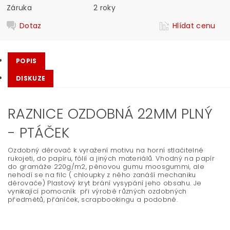
Záruka
2 roky
Dotaz
Hlídat cenu
POPIS
DISKUZE
RAZNICE OZDOBNÁ 22MM PLNÝ
- PTÁČEK
Ozdobný děrovač k vyražení motivu na horní stlačitelné
rukojeti, do papíru, fólií a jiných materiálů. Vhodný na papír
do gramáže 220g/m2, pěnovou gumu moosgummi, ale
nehodí se na filc ( chloupky z něho zanáší mechaniku
děrovače) Plastový kryt brání vysypání jeho obsahu. Je
vynikající pomocník při výrobě různých ozdobných
předmětů, přáníček, scrapbookingu a podobně.