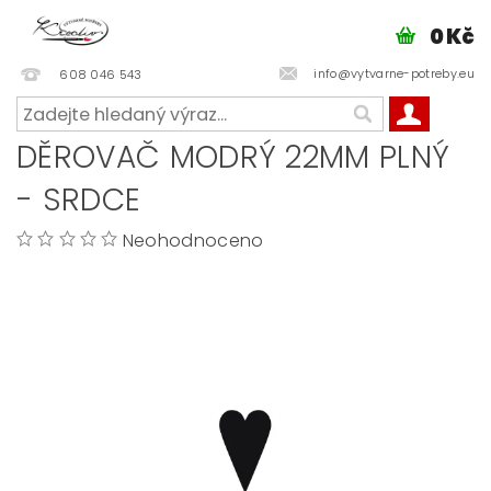
0 Kč
info@vytvarne-potreby.eu
608 046 543
DĚROVAČ MODRÝ 22MM PLNÝ
- SRDCE
Neohodnoceno