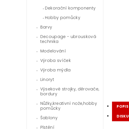
Dekorační komponenty
Hobby pomůcky
Barvy
Decoupage - ubrousková
technika
Modelování
Výroba svíček
Výroba mýdla
Linoryt
Výsekové strojky, děrovače,
bordury
Nůžky,kreativní nože,hobby
POPIS
pomůcky
DISKU
Šablony
Plstění