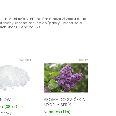
při hoření svíčky. Při malém množství vosku bude
Dřevěný knot se zasune do "packy". Jedná se o
ších knotů. Cena za 1 ks.
Kód:
10331
Kód:
012
ÍN DW
AROMA DO SVÍČEK A
MÝDEL - ŠEŘÍK
em
(38 ks)
Skladem
(1 ks)
 2 roky