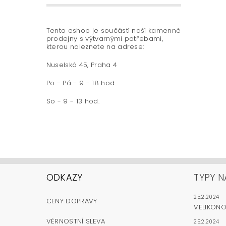
Tento eshop je součástí naší kamenné
prodejny s výtvarnými potřebami,
kterou naleznete na adrese:
Nuselská 45, Praha 4
Po - Pá - 9 - 18 hod.
So - 9 - 13 hod.
ODKAZY
TYPY N
25.2.2024
CENY DOPRAVY
VELIKON
VĚRNOSTNÍ SLEVA
25.2.2024