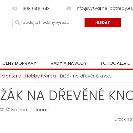
info@vytvarne-potreby.e
608 046 543
CENY DOPRAVY
RADY A NÁVODY
FOTOGALERIE
Galanterie
Hobby tvorba
Držák na dřevěné knoty
ŽÁK NA DŘEVĚNÉ KN
Neohodnoceno
Držák na