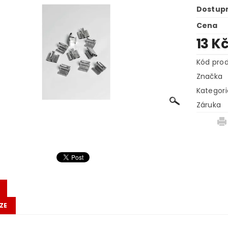
Dostup
Cena
13 K
Kód pro
Značka
Kategori
Záruka
ZE