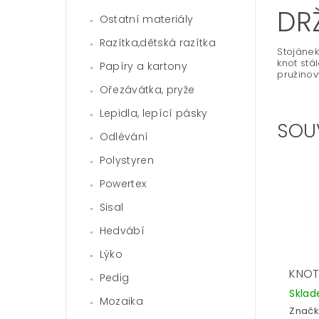
DR
Ostatní materiály
Razítka,dětská razítka
Stojánek
knot stá
Papíry a kartony
pružinov
Ořezávátka, pryže
Lepidla, lepící pásky
SOU
Odlévání
Polystyren
Powertex
Sisal
Hedvábí
Lýko
KNOT
Pedig
Skla
Mozaika
Značk