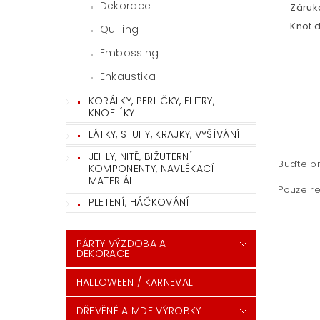
Dekorace
Záruka
Knot 
Quilling
Embossing
Enkaustika
KORÁLKY, PERLIČKY, FLITRY,
KNOFLÍKY
LÁTKY, STUHY, KRAJKY, VYŠÍVÁNÍ
JEHLY, NITĚ, BIŽUTERNÍ
Buďte pr
KOMPONENTY, NAVLÉKACÍ
MATERIÁL
Pouze re
PLETENÍ, HÁČKOVÁNÍ
PÁRTY VÝZDOBA A
DEKORACE
HALLOWEEN / KARNEVAL
DŘEVĚNÉ A MDF VÝROBKY