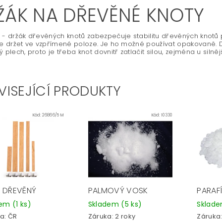
ŽÁK NA DŘEVĚNÉ KNOTY
 - držák dřevěných knotů zabezpečuje stabilitu dřevěných knotů 
le držet ve vzpřímené poloze. Je ho možné používat opakovaně. 
ý plech, proto je třeba knot dovnitř zatlačit silou, zejména u silněj
VISEJÍCÍ PRODUKTY
Kód:
26866/5 M
Kód:
10330
 DŘEVĚNÝ
PALMOVÝ VOSK
PARAF
dem
(1 ks)
Skladem
(5 ks)
Sklad
a:
ČR
Záruka: 2 roky
Záruka: