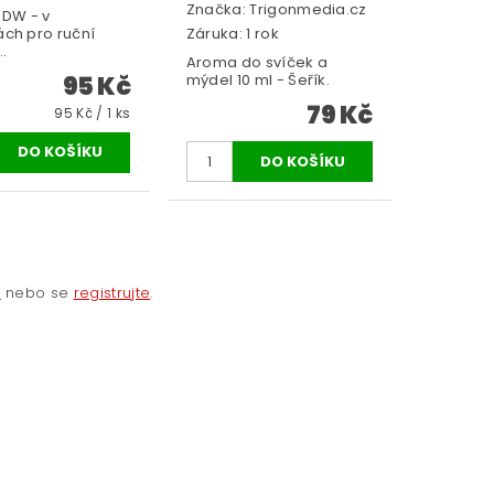
Značka:
Trigonmedia.cz
 DW - v
ch pro ruční
Záruka: 1 rok
.
Aroma do svíček a
95 Kč
mýdel 10 ml - Šeřík.
79 Kč
95 Kč / 1 ks
e
nebo se
registrujte
.