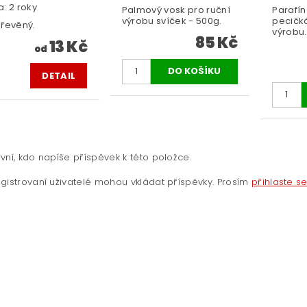
: 2 roky
Palmový vosk pro ruční
Parafín
výrobu svíček - 500g.
pecičká
dřevěný.
výrobu..
85 Kč
13 Kč
od
DETAIL
vní, kdo napíše příspěvek k této položce.
gistrovaní uživatelé mohou vkládat příspěvky. Prosím
přihlaste s