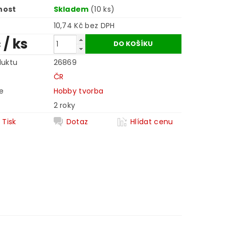
nost
Skladem
(10 ks)
10,74 Kč bez DPH
č
/ ks
duktu
26869
ČR
e
Hobby tvorba
2 roky
Tisk
Dotaz
Hlídat cenu