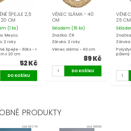
NÉ ŠPEJLE 2,5
VĚNEC SLÁMA - 40
VĚNEC
 20 CM
CM
25 CM
dem
(1 ks)
Skladem
(16 ks)
Sklad
a:
Meyco
Značka:
ČR
Značka
: 2 roky
Záruka: 2 roky
Záruka:
é špejle - 60ks - r
Věnec sláma - 40 cm.
Polyst
mm x 20 cm.
půlený
89 Kč
52 Kč
OBNÉ PRODUKTY
Kód:
893 778
Kód:
1500509