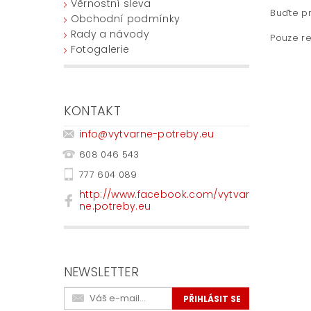
Věrnostní sleva
Buďte pr
Obchodní podmínky
Rady a návody
Pouze re
Fotogalerie
KONTAKT
info
@
vytvarne-potreby.eu
608 046 543
777 604 089
http://www.facebook.com/vytvar
ne.potreby.eu
NEWSLETTER