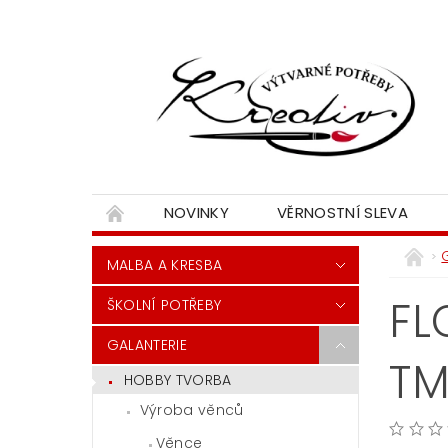
NOVINKY
VĚRNOSTNÍ SLEVA
MALBA A KRESBA
FL
ŠKOLNÍ POTŘEBY
GALANTERIE
TM
HOBBY TVORBA
Výroba věnců
Věnce