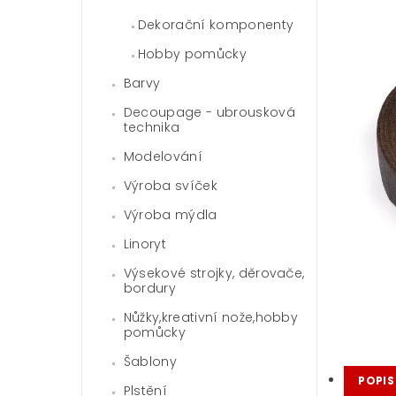
Dekorační komponenty
Hobby pomůcky
Barvy
Decoupage - ubrousková
technika
Modelování
Výroba svíček
Výroba mýdla
Linoryt
Výsekové strojky, děrovače,
bordury
Nůžky,kreativní nože,hobby
pomůcky
Šablony
POPIS
Plstění