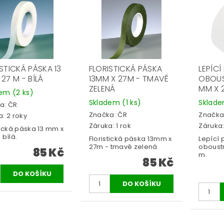
STICKÁ PÁSKA 13
FLORISTICKÁ PÁSKA
LEPÍCÍ
27 M - BÍLÁ
13MM X 27M - TMAVĚ
OBOUS
ZELENÁ
MM X 
dem
(2 ks)
Skladem
(1 ks)
Sklad
a:
ČR
Značka:
ČR
Značka
: 2 roky
Záruka: 1 rok
Záruka:
tická páska 13 mm x
 bílá.
Floristická páska 13mm x
Lepící 
27m - tmavě zelená.
oboust
85 Kč
m.
85 Kč