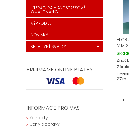
LITERATURA - ANTISTRESOVÉ
OMALOVÁNKY
VÝPRODEJ
NOVINKY
FLORI
MM X 
KREATIVNÍ SVÁTKY
Skla
Značk
Záruka
PŘIJÍMÁME ONLINE PLATBY
Floris
27 m -
INFORMACE PRO VÁS
Kontakty
Ceny dopravy