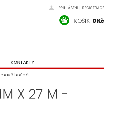
|
u
PŘIHLÁŠENÍ
REGISTRACE
KOŠÍK:
0 Kč
KONTAKTY
- tmavě hnědá
MM X 27 M -