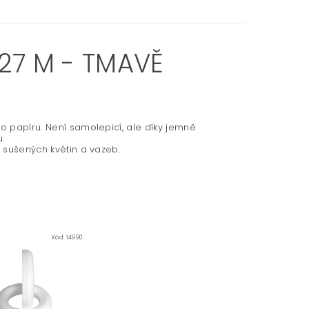
 27 M - TMAVĚ
o papíru. Není samolepicí, ale díky jemně
.
i sušených květin a vazeb.
Kód:
14990