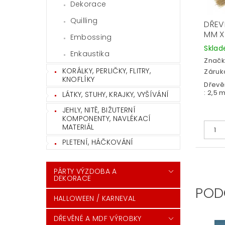
Dekorace
Quilling
DŘEVĚ
MM X
Embossing
Skla
Enkaustika
Značk
KORÁLKY, PERLIČKY, FLITRY,
Záruka
KNOFLÍKY
Dřevěn
: 2,5 
LÁTKY, STUHY, KRAJKY, VYŠÍVÁNÍ
JEHLY, NITĚ, BIŽUTERNÍ
KOMPONENTY, NAVLÉKACÍ
MATERIÁL
PLETENÍ, HÁČKOVÁNÍ
PÁRTY VÝZDOBA A
DEKORACE
POD
HALLOWEEN / KARNEVAL
DŘEVĚNÉ A MDF VÝROBKY