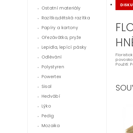
DISKU
Ostatní materiály
Razítka,dětská razítka
FL
Papíry a kartony
Ořezávátka, pryže
HN
Lepidla, lepící pásky
Floristi
Odlévání
povoskov
Použití:
Polystyren
Powertex
SOU
Sisal
Hedvábí
Lýko
Pedig
Mozaika