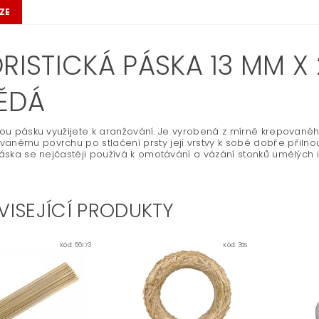
ZE
ORISTICKÁ PÁSKA 13 MM X
ĚDÁ
ckou pásku využijete k aranžování. Je vyrobená z mírně krepovanéh
anému povrchu po stlačení prsty její vrstvy k sobě dobře přilnou
 Páska se nejčastěji používá k omotávání a vázání stonků umělých 
VISEJÍCÍ PRODUKTY
Kód:
66173
Kód:
35S