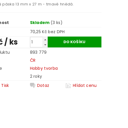
cká páska 13 mm x 27 m - tmavě hnědá.
nost
Skladem
(3 ks)
70,25 Kč bez DPH
č
/ ks
duktu
893 779
ČR
e
Hobby tvorba
2 roky
Tisk
Dotaz
Hlídat cenu