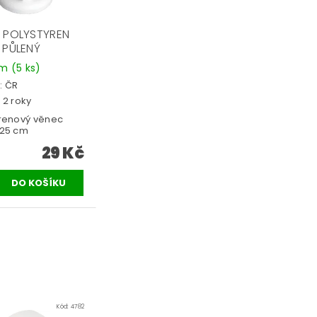
 POLYSTYREN
 PŮLENÝ
em
(5 ks)
:
ČR
 2 roky
yrenový věnec
 25 cm
29 Kč
Kód:
4782