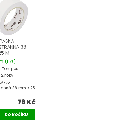
 PÁSKA
TRANNÁ 38
25 M
em
(1 ks)
:
Tempus
 2 roky
páska
ranná 38 mm x 25
79 Kč