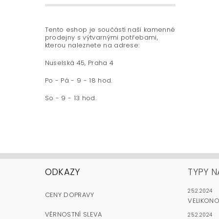
Tento eshop je součástí naší kamenné
prodejny s výtvarnými potřebami,
kterou naleznete na adrese:
Nuselská 45, Praha 4
Po - Pá - 9 - 18 hod.
So - 9 - 13 hod.
ODKAZY
TYPY N
25.2.2024
CENY DOPRAVY
VELIKON
VĚRNOSTNÍ SLEVA
25.2.2024