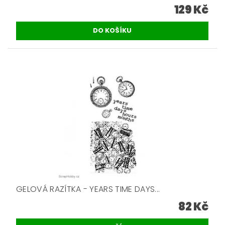
129 Kč
GELOVÁ RAZÍTKA - YEARS TIME DAYS...
82 Kč