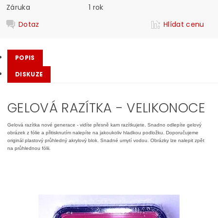
Záruka
1 rok
Dotaz
Hlídat cenu
POPIS
DISKUZE
GELOVÁ RAZÍTKA - VELIKONOCE
Gelová razítka nové generace - vidíte přesně kam razítkujete. Snadno odlepíte gelový
obrázek z fólie a přitisknutím nalepíte na jakoukoliv hladkou podložku. Doporučujeme
originál plastový průhledný akrylový blok. Snadné umytí vodou. Obrázky lze nalepit zpět
na průhlednou fólii.