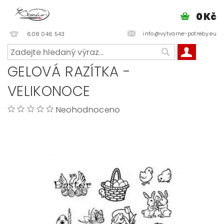
0 Kč
info@vytvarne-potreby.eu
608 046 543
GELOVÁ RAZÍTKA -
VELIKONOCE
Neohodnoceno