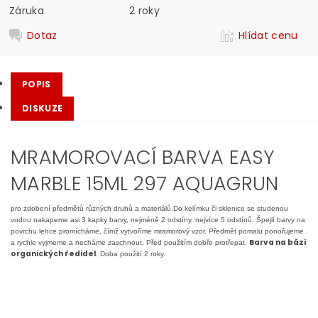
Záruka
2 roky
Dotaz
Hlídat cenu
POPIS
DISKUZE
MRAMOROVACÍ BARVA EASY
MARBLE 15ML 297 AQUAGRUN
pro zdobení předmětů různých druhů a materiálů.Do kelímku či sklenice se studenou
vodou nakapeme asi 3 kapky barvy, nejméně 2 odstíny, nejvíce 5 odstínů. Špejlí barvy na
povrchu lehce promícháme, čímž vytvoříme mramorový vzor. Předmět pomalu ponořujeme
Barva na bázi
a rychle vyjmeme a necháme zaschnout. Před použitím dobře protřepat.
organických ředidel
. Doba použití 2 roky.