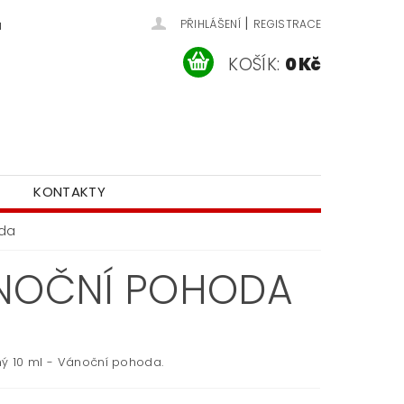
|
u
PŘIHLÁŠENÍ
REGISTRACE
KOŠÍK:
0 Kč
KONTAKTY
oda
ÁNOČNÍ POHODA
ný 10 ml - Vánoční pohoda.