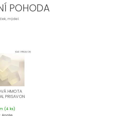
ČNÍ POHODA
ček, mýdel.
Kód:
1PRISAVON
OVÁ HMOTA
AL PRISAVON
em
(4 ks)
:
Anglie