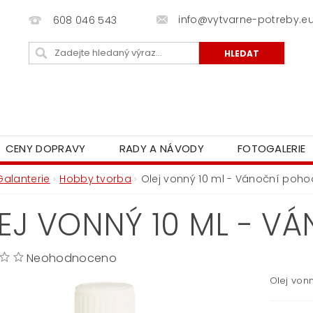
info@vytvarne-potreby.e
608 046 543
CENY DOPRAVY
RADY A NÁVODY
FOTOGALERIE
Galanterie
Hobby tvorba
Olej vonný 10 ml - Vánoční poh
EJ VONNÝ 10 ML - V
Neohodnoceno
Olej von