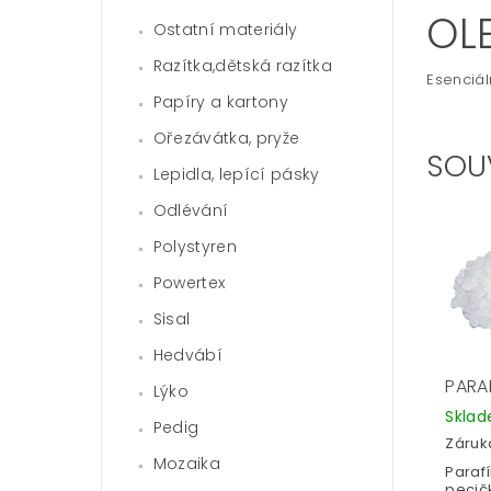
OL
Ostatní materiály
Razítka,dětská razítka
Esenciál
Papíry a kartony
Ořezávátka, pryže
SOU
Lepidla, lepící pásky
Odlévání
Polystyren
Powertex
Sisal
Hedvábí
PARA
Lýko
Skla
Pedig
Záruka
Mozaika
Parafí
pecič