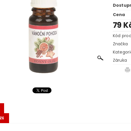
Dostup
Cena
79 K
Kód pro
Značka
Kategori
Záruka
ZE