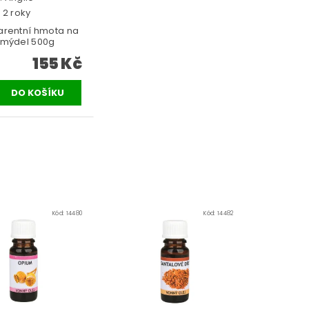
 2 roky
arentní hmota na
 mýdel 500g
155 Kč
Kód:
14480
Kód:
14482