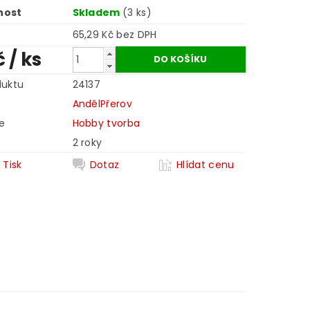
nost
Skladem
(3 ks)
65,29 Kč bez DPH
č
/ ks
duktu
24137
AndělPřerov
e
Hobby tvorba
2 roky
Tisk
Dotaz
Hlídat cenu