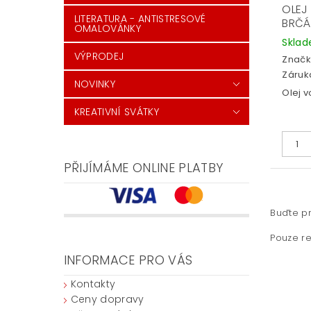
OLEJ
LITERATURA - ANTISTRESOVÉ
BRČÁ
OMALOVÁNKY
Skla
VÝPRODEJ
Značk
Záruka
NOVINKY
Olej v
KREATIVNÍ SVÁTKY
PŘIJÍMÁME ONLINE PLATBY
Buďte pr
Pouze re
INFORMACE PRO VÁS
Kontakty
Ceny dopravy