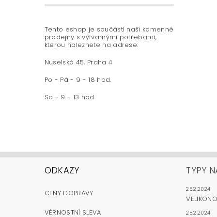
Tento eshop je součástí naší kamenné
prodejny s výtvarnými potřebami,
kterou naleznete na adrese:
Nuselská 45, Praha 4
Po - Pá - 9 - 18 hod.
So - 9 - 13 hod.
ODKAZY
TYPY N
25.2.2024
CENY DOPRAVY
VELIKON
VĚRNOSTNÍ SLEVA
25.2.2024