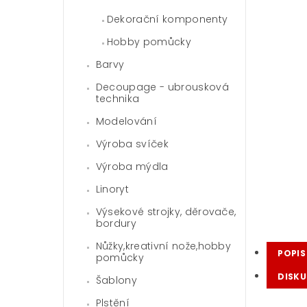
Dekorační komponenty
Hobby pomůcky
Barvy
Decoupage - ubrousková
technika
Modelování
Výroba svíček
Výroba mýdla
Linoryt
Výsekové strojky, děrovače,
bordury
Nůžky,kreativní nože,hobby
POPIS
pomůcky
DISKU
Šablony
Plstění