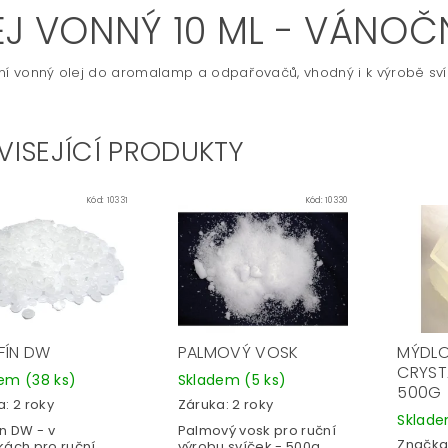
EJ VONNÝ 10 ML - VÁNO
ní vonný olej do aromalamp a odpařovačů, vhodný i k výrobě sví
VISEJÍCÍ PRODUKTY
Kód:
10331
Kód:
10330
FÍN DW
PALMOVÝ VOSK
MÝDL
CRYST
dem
(38 ks)
Skladem
(5 ks)
500G
: 2 roky
Záruka: 2 roky
Sklad
n DW - v
Palmový vosk pro ruční
Značka
kách pro ruční
výrobu svíček - 500g.