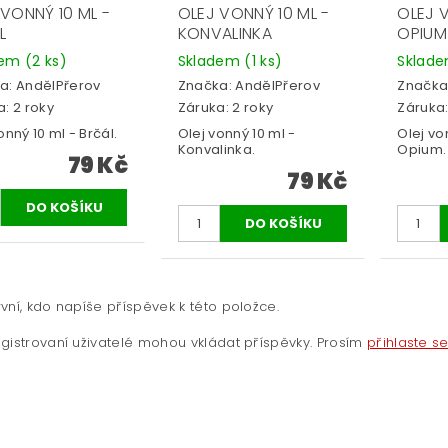
 VONNÝ 10 ML -
OLEJ VONNÝ 10 ML -
OLEJ V
L
KONVALINKA
OPIUM
dem
(2 ks)
Skladem
(1 ks)
Sklad
a:
AndělPřerov
Značka:
AndělPřerov
Značka
: 2 roky
Záruka: 2 roky
Záruka:
onný 10 ml - Brčál.
Olej vonný 10 ml -
Olej vo
Konvalinka.
Opium.
79 Kč
79 Kč
vní, kdo napíše příspěvek k této položce.
gistrovaní uživatelé mohou vkládat příspěvky. Prosím
přihlaste s