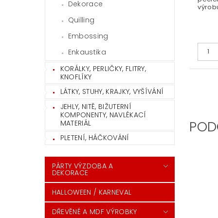
Dekorace
výrobu
Quilling
Embossing
Enkaustika
KORÁLKY, PERLIČKY, FLITRY,
KNOFLÍKY
LÁTKY, STUHY, KRAJKY, VYŠÍVÁNÍ
JEHLY, NITĚ, BIŽUTERNÍ
KOMPONENTY, NAVLÉKACÍ
POD
MATERIÁL
PLETENÍ, HÁČKOVÁNÍ
PÁRTY VÝZDOBA A
DEKORACE
HALLOWEEN / KARNEVAL
DŘEVĚNÉ A MDF VÝROBKY