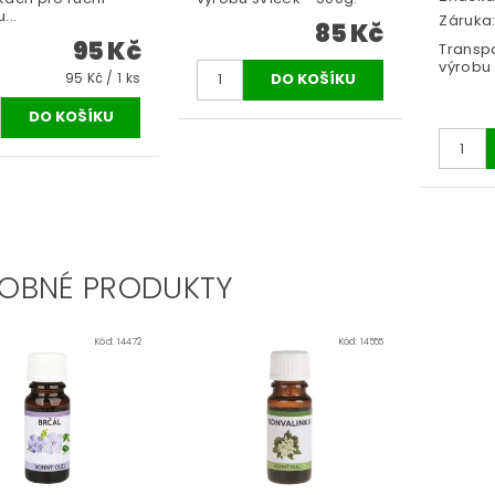
...
Záruka:
85 Kč
95 Kč
Transp
výrobu
95 Kč / 1 ks
OBNÉ PRODUKTY
Kód:
14472
Kód:
14555