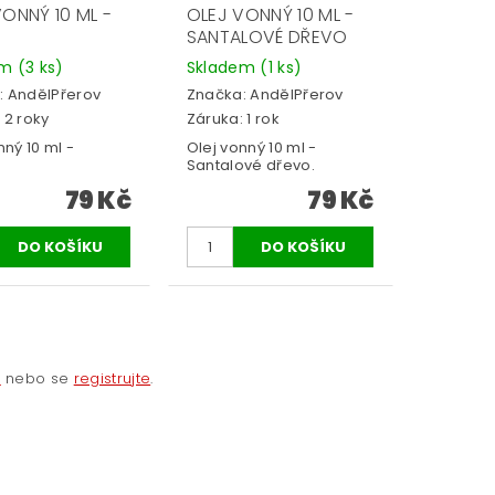
ONNÝ 10 ML -
OLEJ VONNÝ 10 ML -
SANTALOVÉ DŘEVO
em
(3 ks)
Skladem
(1 ks)
:
AndělPřerov
Značka:
AndělPřerov
 2 roky
Záruka: 1 rok
nný 10 ml -
Olej vonný 10 ml -
Santalové dřevo.
79 Kč
79 Kč
e
nebo se
registrujte
.